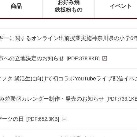
お好み焼
商品
イベント
鉄板粉もの
ギーに関するオンライン出前授業実施神奈川県の小学6
市への立地決定のお知らせ
[PDF:378.9KB]
タフク 就活生に向けて初コラボYouTubeライブ配信イ
お好み焼繫盛カレンダー制作・発売のお知らせ
[PDF:733.1KB
デーツの日
[PDF:652.3KB]