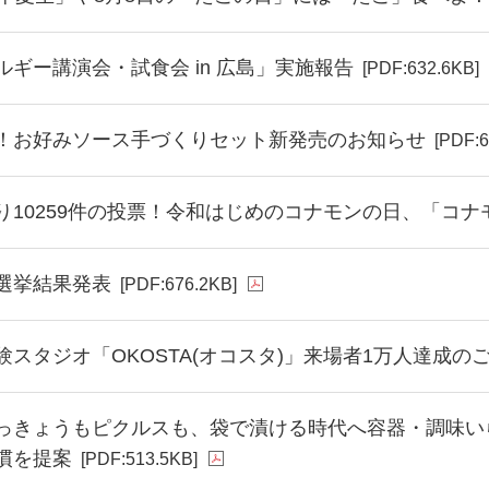
ルギー講演会・試食会 in 広島」実施報告
[PDF:632.6KB]
！お好みソース手づくりセット新発売のお知らせ
[PDF:6
り10259件の投票！令和はじめのコナモンの日、「コ
選挙結果発表
[PDF:676.2KB]
験スタジオ「OKOSTA(オコスタ)」来場者1万人達成の
っきょうもピクルスも、袋で漬ける時代へ容器・調味い
慣を提案
[PDF:513.5KB]