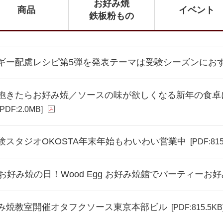
お好み焼
商品
イベント
鉄板粉もの
ギー配慮レシピ第5弾を発表テーマは受験シーズンにお
飽きたらお好み焼／ソースの味が欲しくなる新年の食卓
[PDF:2.0MB]
験スタジオOKOSTA年末年始もわいわい営業中
[PDF:815
お好み焼の日！Wood Egg お好み焼館でパーティーお
み焼教室開催オタフクソース東京本部ビル
[PDF:815.5KB