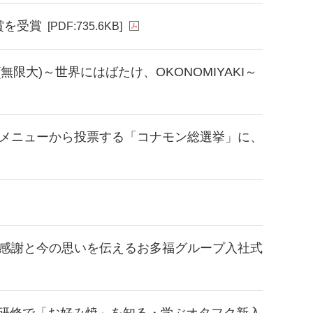
賞を受賞
[PDF:735.6KB]
限大)～世界にはばたけ、OKONOMIYAKI～
2メニューから投票する「コナモン総選挙」に、
、感謝と今の思いを伝えるお多福グループ入社式
研修で「お好み焼」を知る・学ぶオタフク新入