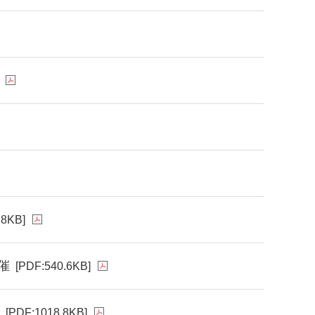
.8KB]
催
[PDF:540.6KB]
[PDF:1018.8KB]