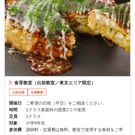
食育教室（出前教室／東京エリア限定）
お好み焼
出張教室
開催日
ご希望の日程（平日）をご相談ください。
時間
1クラス家庭科の授業2コマ使用
定員
1クラス
対象
小学6年生
参加費
講師料・交通費は無料。教室で使用する食材をご準