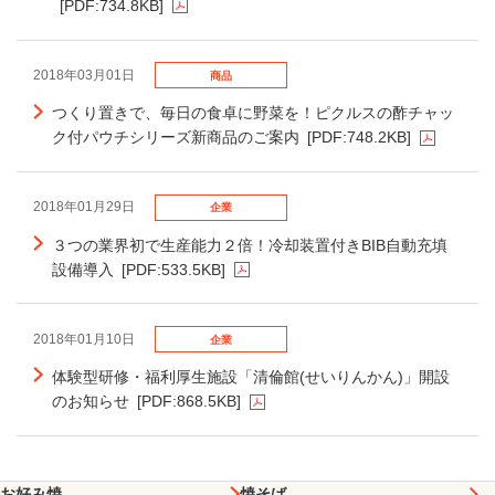
[PDF:734.8KB]
2018年03月01日
商品
つくり置きで、毎日の食卓に野菜を！ピクルスの酢チャッ
ク付パウチシリーズ新商品のご案内
[PDF:748.2KB]
2018年01月29日
企業
３つの業界初で生産能力２倍！冷却装置付きBIB自動充填
設備導入
[PDF:533.5KB]
2018年01月10日
企業
体験型研修・福利厚生施設「清倫館(せいりんかん)」開設
のお知らせ
[PDF:868.5KB]
お好み焼
焼そば