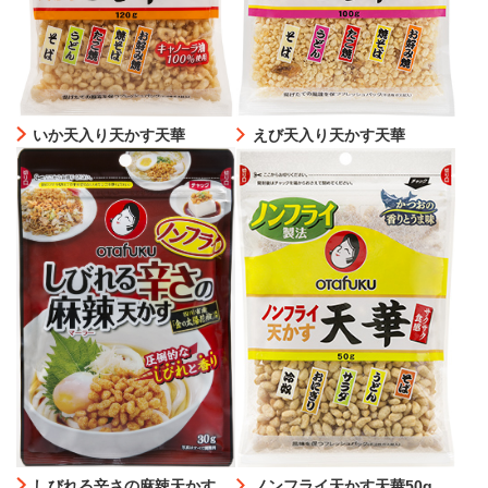
いか天入り天かす天華
えび天入り天かす天華
しびれる辛さの麻辣天かす
ノンフライ天かす天華50g