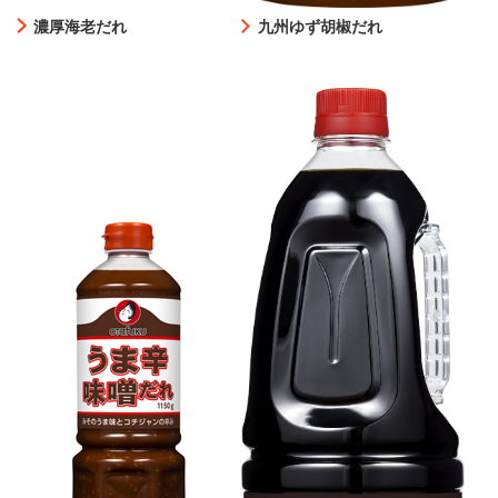
濃厚海老だれ
九州ゆず胡椒だれ