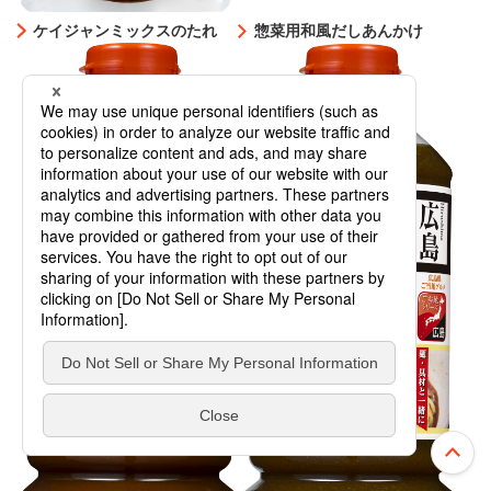
ケイジャンミックスのたれ
惣菜用和風だしあんかけ
上部へ