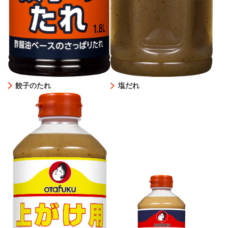
餃子のたれ
塩だれ