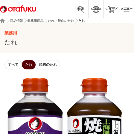
検索
Global
ショップ
メニュー
商品情報
業務用商品
たれ・焼肉のたれ
たれ
業務用
たれ
すべて
たれ
焼肉のたれ