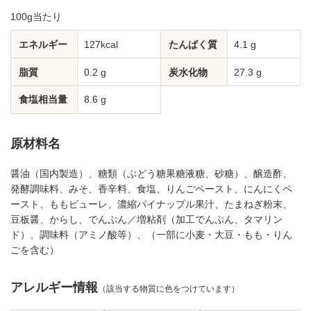
100g当たり
エネルギー
127kcal
たんぱく質
4.1 g
脂質
0.2 g
炭水化物
27.3 g
食塩相当量
8.6 g
原材料名
醤油（国内製造）、糖類（ぶどう糖果糖液糖、砂糖）、醸造酢、
発酵調味料、みそ、香辛料、食塩、りんごペースト、にんにくペ
ースト、ももピューレ、濃縮パイナップル果汁、たまねぎ粉末、
豆板醤、からし、でんぷん／増粘剤（加工でんぷん、タマリン
ド）、調味料（アミノ酸等）、（一部に小麦・大豆・もも・りん
ごを含む）
アレルギー情報
（該当する物質に色をつけています）