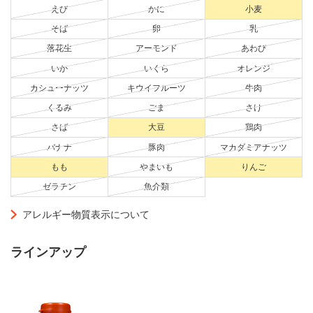
えび
かに
小麦
そば
卵
乳
落花生
アーモンド
あわび
いか
いくら
オレンジ
カシューナッツ
キウイフルーツ
牛肉
くるみ
ごま
さけ
さば
大豆
鶏肉
バナナ
豚肉
マカダミアナッツ
もも
やまいも
りんご
ゼラチン
魚介類
アレルギー物質表示について
ラインアップ