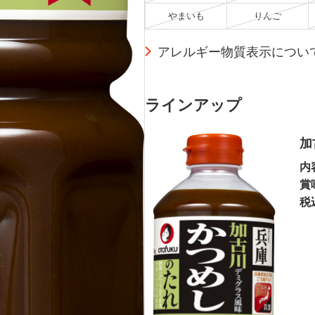
やまいも
りんご
アレルギー物質表示につい
ラインアップ
加
内
賞
税