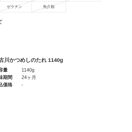
ゼラチン
魚介類
て
古川かつめしのたれ 1140g
容量
1140g
味期間
24ヶ月
込価格
-