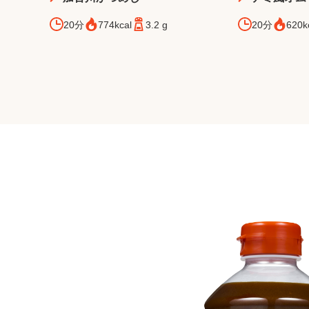
20分
774kcal
3.2 g
20分
620k