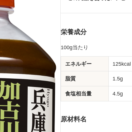
栄養成分
100g当たり
エネルギー
125kcal
脂質
1.5g
食塩相当量
4.5g
原材料名