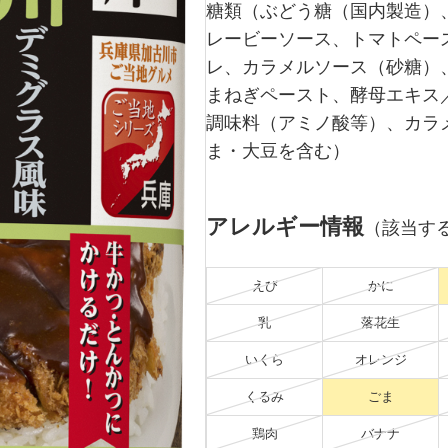
糖類（ぶどう糖（国内製造）
レービーソース、トマトペー
レ、カラメルソース（砂糖）
まねぎペースト、酵母エキス
調味料（アミノ酸等）、カラ
ま・大豆を含む）
アレルギー情報
（該当す
えび
かに
乳
落花生
いくら
オレンジ
くるみ
ごま
鶏肉
バナナ