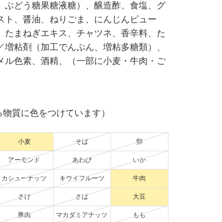
、ぶどう糖果糖液糖）、醸造酢、食塩、グ
スト、醤油、ねりごま、にんじんピュー
、たまねぎエキス、チャツネ、香辛料、た
／増粘剤（加工でんぷん、増粘多糖類）、
メル色素、酒精、（一部に小麦・牛肉・ご
る物質に色をつけています）
小麦
そば
卵
アーモンド
あわび
いか
カシューナッツ
キウイフルーツ
牛肉
さけ
さば
大豆
豚肉
マカダミアナッツ
もも