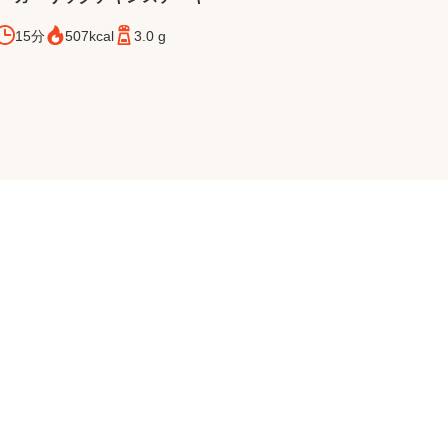
15分
507kcal
3.0 g