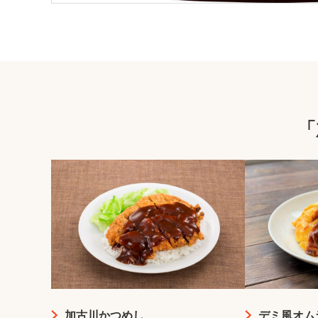
「
加古川かつめし
デミ風オム