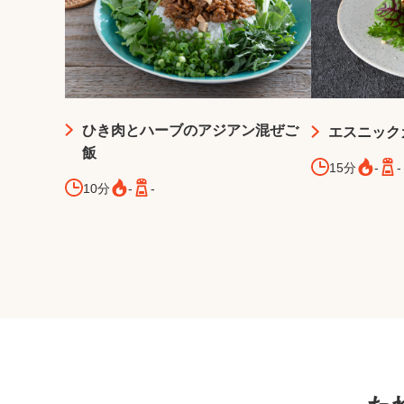
ひき肉とハーブのアジアン混ぜご
エスニック
飯
15分
-
-
10分
-
-