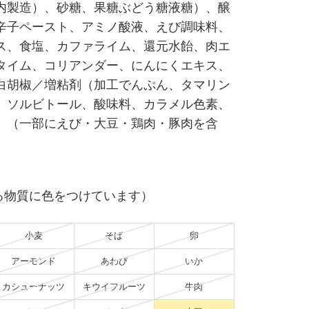
内製造）、砂糖、果糖ぶどう糖液糖）、醸
辛子ペースト、アミノ酸液、えび調味料、
ス、食塩、カファライム、還元水飴、肉エ
タイム、コリアンダー、にんにくエキス、
白胡椒／増粘剤（加工でんぷん、タマリン
、ソルビトール、酸味料、カラメル色素、
、（一部にえび・大豆・鶏肉・豚肉を含
る物質に色をつけています）
小麦
そば
卵
アーモンド
あわび
いか
カシューナッツ
キウイフルーツ
牛肉