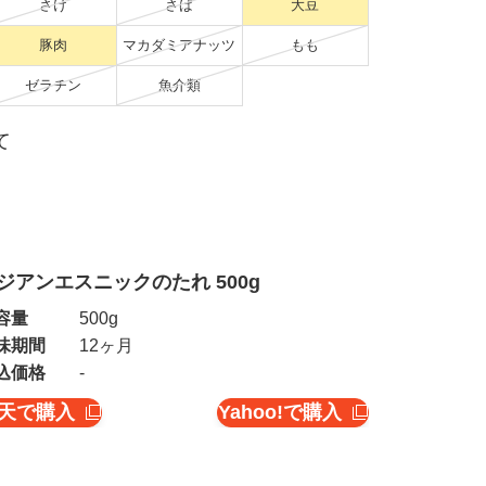
さけ
さば
大豆
豚肉
マカダミアナッツ
もも
ゼラチン
魚介類
て
ジアンエスニックのたれ 500g
容量
500g
味期間
12ヶ月
込価格
-
天で購入
Yahoo!で購入