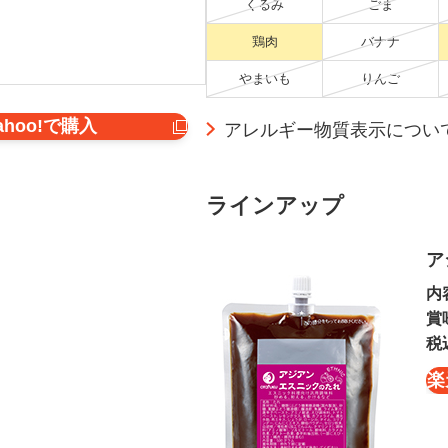
くるみ
ごま
鶏肉
バナナ
やまいも
りんご
ahoo!で購入
アレルギー物質表示につい
ラインアップ
ア
内
賞
税
楽