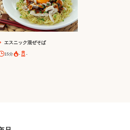
エスニック混ぜそば
15分
-
-