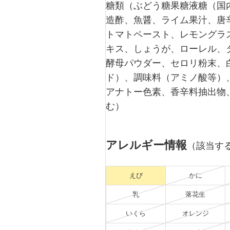
糖類（ぶどう糖果糖液糖（国
造酢、魚醤、ライム果汁、唐
トマトペースト、レモングラ
キス、しょうが、ローレル、
酵母パウダー、セロリ粉末、
ド）、調味料（アミノ酸等）
アナトー色素、香辛料抽出物
む）
アレルギー情報
（該当す
えび
かに
乳
落花生
いくら
オレンジ