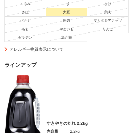
くるみ
ごま
さけ
さば
大豆
鶏肉
バナナ
豚肉
マカダミアナッツ
もも
やまいも
りんご
ゼラチン
魚介類
アレルギー物質表示について
ラインアップ
すきやきのたれ 2.2kg
内容量
2.2kg