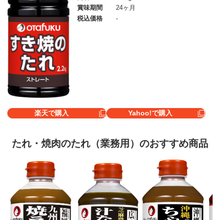
賞味期間
24ヶ月
税込価格
-
楽天で購入
Yahoo!で購入
たれ・焼肉のたれ（業務用）のおすすめ商品