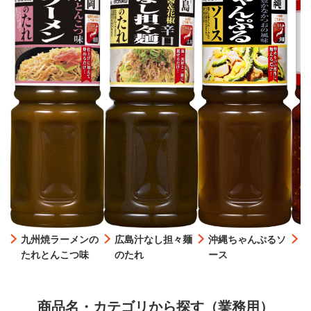
九州焼ラーメンの
広島汁なし担々麺
沖縄ちゃんぷるソ
たれとんこつ味
のたれ
ース
商品名・カテゴリから探す（業務用）