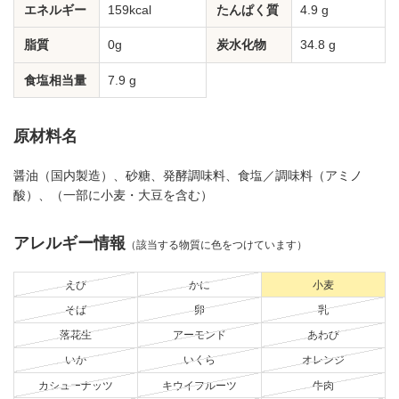
エネルギー
159kcal
たんぱく質
4.9 g
脂質
0g
炭水化物
34.8 g
食塩相当量
7.9 g
原材料名
醤油（国内製造）、砂糖、発酵調味料、食塩／調味料（アミノ
酸）、（一部に小麦・大豆を含む）
アレルギー情報
（該当する物質に色をつけています）
えび
かに
小麦
そば
卵
乳
落花生
アーモンド
あわび
いか
いくら
オレンジ
カシューナッツ
キウイフルーツ
牛肉