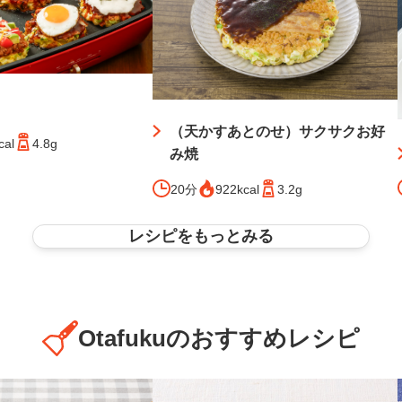
（天かすあとのせ）サクサクお好
cal
4.8g
み焼
20分
922kcal
3.2g
レシピをもっとみる
Otafukuのおすすめレシピ