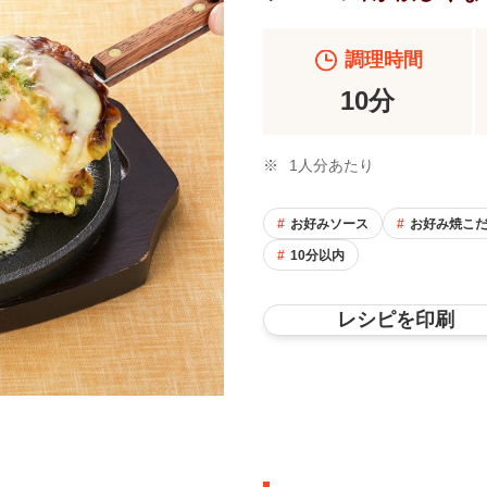
調理時間
10分
※
1人分あたり
お好みソース
お好み焼こ
10分以内
レシピを印刷