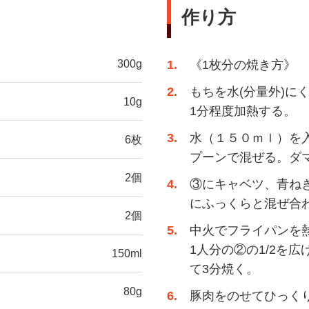
作り方
300g
1
《1枚分の焼き方》
2
もちを水(分量外)に
10g
1分程度加熱する。
3
水（１５０ｍｌ）を
6枚
プーンで混ぜる。ダ
2個
4
③にキャベツ、青ね
にふっくらと混ぜ合
2個
5
中火でフライパンを熱
1人分の②の1/2を
150ml
て3分焼く。
80g
6
豚肉をのせてひっく