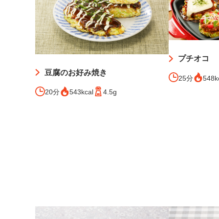
プチオコ
豆腐のお好み焼き
25分
548k
20分
543kcal
4.5g