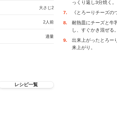
っくり返し3分焼く
大さじ2
7
《とろーりチーズの
2人前
8
耐熱皿にチーズと牛乳
し、すぐかき混ぜる
適量
9
出来上がったとろー
来上がり。
レシピ一覧