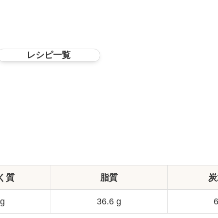
レシピ一覧
く質
脂質
炭
 g
36.6 g
6