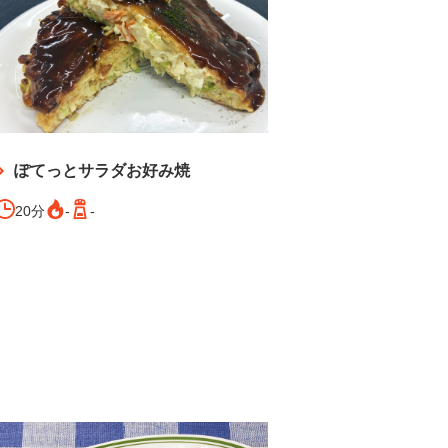
ぽてっとサラダお好み焼
20分
-
-