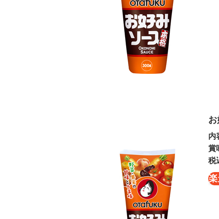
お
内
賞
税
楽