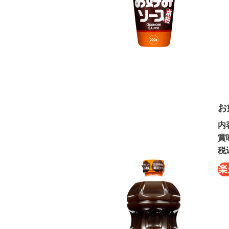
お
内
賞
税
楽