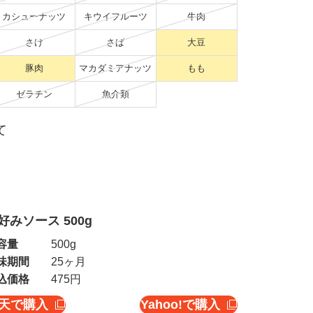
カシューナッツ
キウイフルーツ
牛肉
さけ
さば
大豆
豚肉
マカダミアナッツ
もも
ゼラチン
魚介類
て
好みソース 500g
容量
500g
味期間
25ヶ月
込価格
475円
天で購入
Yahoo!で購入