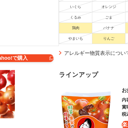
いくら
オレンジ
くるみ
ごま
鶏肉
バナナ
やまいも
りんご
アレルギー物質表示につい
ahoo!で購入
ラインアップ
お
内
賞
税
楽