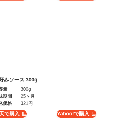
好みソース 300g
容量
300g
味期間
25ヶ月
込価格
321円
天で購入
Yahoo!で購入