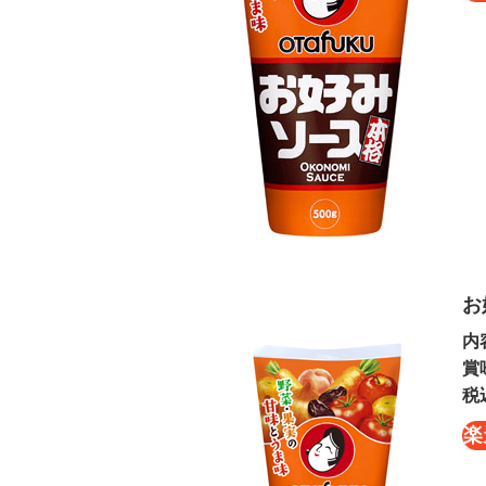
お
内
賞
税
楽