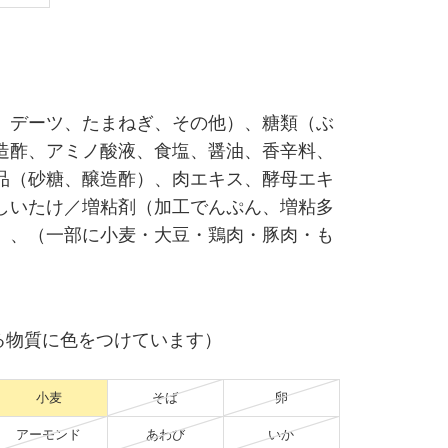
、デーツ、たまねぎ、その他）、糖類（ぶ
造酢、アミノ酸液、食塩、醤油、香辛料、
品（砂糖、醸造酢）、肉エキス、酵母エキ
しいたけ／増粘剤（加工でんぷん、増粘多
）、（一部に小麦・大豆・鶏肉・豚肉・も
る物質に色をつけています）
小麦
そば
卵
アーモンド
あわび
いか