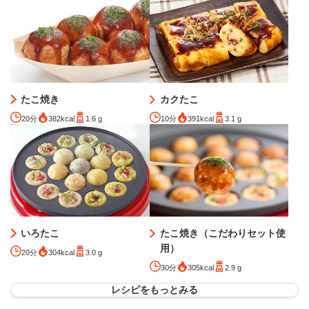
たこ焼き
カクたこ
20分
382kcal
1.6 g
10分
391kcal
3.1 g
いろたこ
たこ焼き（こだわりセット使
用）
20分
304kcal
3.0 g
30分
305kcal
2.9 g
レシピをもっとみる