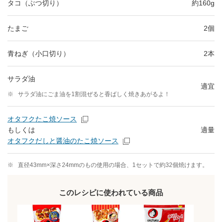
タコ（ぶつ切り）
約160g
たまご
2個
青ねぎ（小口切り）
2本
サラダ油
適宜
※
サラダ油にごま油を1割混ぜると香ばしく焼きあがるよ！
オタフクたこ焼ソース
もしくは
適量
オタフクだしと醤油のたこ焼ソース
※
直径43mm×深さ24mmのもの使用の場合、1セットで約32個焼けます。
このレシピに使われている商品