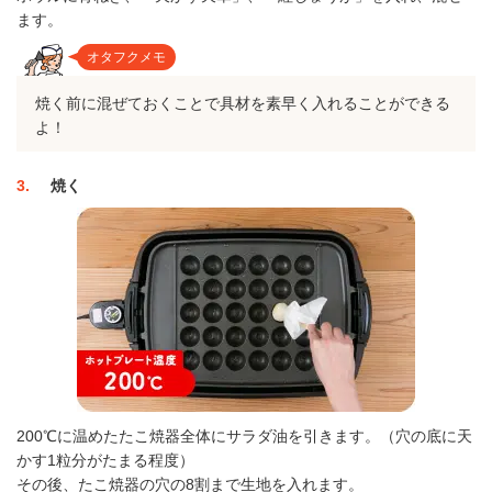
ます。
オタフクメモ
焼く前に混ぜておくことで具材を素早く入れることができる
よ！
3
焼く
200℃に温めたたこ焼器全体にサラダ油を引きます。（穴の底に天
かす1粒分がたまる程度）
その後、たこ焼器の穴の8割まで生地を入れます。