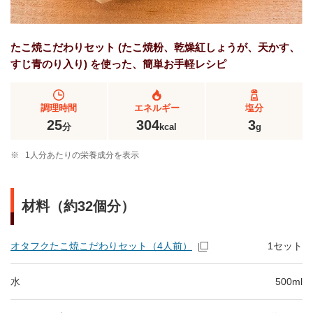
たこ焼こだわりセット (たこ焼粉、乾燥紅しょうが、天かす、
すじ青のり入り) を使った、簡単お手軽レシピ
調理時間
エネルギー
塩分
25
304
3
分
kcal
g
※
1人分あたりの栄養成分を表示
材料（約32個分）
オタフクたこ焼こだわりセット（4人前）
1セット
水
500ml