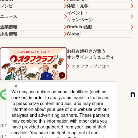
レシピ
体験・見学
イベント・
ニュース
キャンペーン
企業情報
Otafuku活動
採用情報
Global
お好み焼好きが集う
オンラインコミュニティ
オタフクラブとは？
SNS一覧
オンラインショップ楽天市場店
オンラインショップYahoo!店