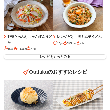
レンジだけ！豚キムチうどん
野菜たっぷりちゃんぽんうど
ん
10分
653kcal
4.0g
15分
426kcal
2.8g
レシピをもっとみる
Otafukuのおすすめレシピ