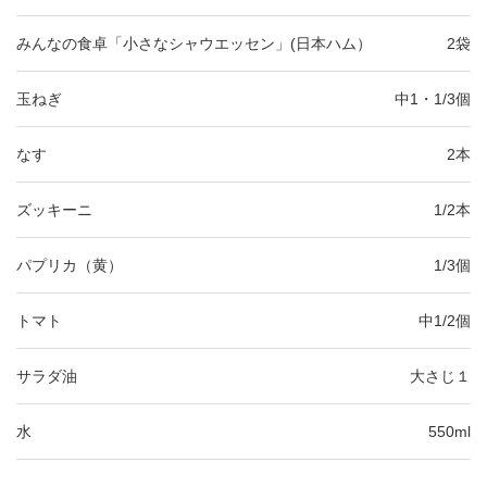
みんなの食卓「小さなシャウエッセン」(日本ハム）
2袋
玉ねぎ
中1・1/3個
なす
2本
ズッキーニ
1/2本
パプリカ（黄）
1/3個
トマト
中1/2個
サラダ油
大さじ１
水
550ml