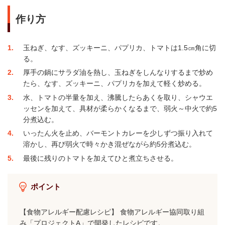
作り方
1
玉ねぎ、なす、ズッキーニ、パプリカ、トマトは1.5㎝角に切
る。
2
厚手の鍋にサラダ油を熱し、玉ねぎをしんなりするまで炒め
たら、なす、ズッキーニ、パプリカを加えて軽く炒める。
3
水、トマトの半量を加え、沸騰したらあくを取り、シャウエ
ッセンを加えて、具材が柔らかくなるまで、弱火～中火で約5
分煮込む。
4
いったん火を止め、バーモントカレーを少しずつ振り入れて
溶かし、再び弱火で時々かき混ぜながら約5分煮込む。
5
最後に残りのトマトを加えてひと煮立ちさせる。
ポイント
【食物アレルギー配慮レシピ】 食物アレルギー協同取り組
み「プロジェクトA」で開発したレシピです。