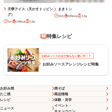
天華アイス（天かすトッピン
まきトン
グ）
15分
635kcal
3.3g
1分
136kcal
0.2g
特集レシピ
お好みソースのまだ知らない使い方！？
お好みソースアレンジレシピ特集
お好み焼
焼そば
たこ焼
商品情報
レシピ
体験・見学
イベント・
ニュース
キャンペーン