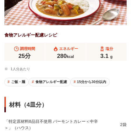
食物アレルギー配慮レシピ
調理時間
エネルギー
塩分
25分
280
3.1
kcal
g
※
1人分あたり
ご飯・麺
食物アレルギー配慮
15分から30分以内
材料（4皿分）
「特定原材料8品目不使用 バーモントカレー＜中辛
2袋
＞」（ハウス）