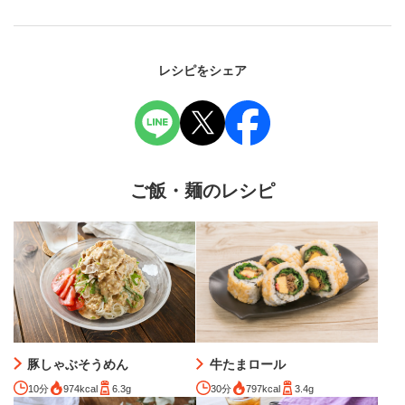
レシピをシェア
ご飯・麺のレシピ
豚しゃぶそうめん
牛たまロール
10分
974kcal
6.3g
30分
797kcal
3.4g