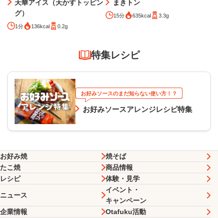
天華アイス（天かすトッピン
まきトン
グ）
15分
635kcal
3.3g
1分
136kcal
0.2g
特集レシピ
お好みソースのまだ知らない使い方！？
お好みソースアレンジレシピ特集
お好み焼
焼そば
たこ焼
商品情報
レシピ
体験・見学
イベント・
ニュース
キャンペーン
企業情報
Otafuku活動