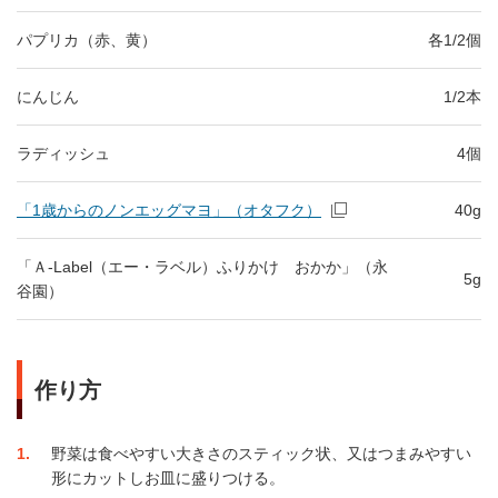
パプリカ（赤、黄）
各1/2個
にんじん
1/2本
ラディッシュ
4個
「1歳からのノンエッグマヨ」（オタフク）
40g
「Ａ-Label（エー・ラベル）ふりかけ おかか」（永
5g
谷園）
作り方
1
野菜は食べやすい大きさのスティック状、又はつまみやすい
形にカットしお皿に盛りつける。