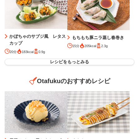
かぼちゃのサブジ風 レタス
もちもち豚ニラ蒸し春巻き
カップ
15分
205kcal
2.3g
20分
183kcal
0.9g
レシピをもっとみる
Otafukuのおすすめレシピ