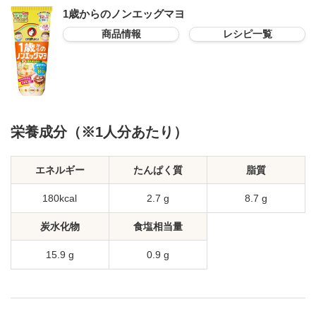
1歳からのノンエッグマヨ
商品情報
レシピ一覧
栄養成分（※1人分あたり）
エネルギー
たんぱく質
脂質
180kcal
2.7 g
8.7 g
炭水化物
食塩相当量
15.9 g
0.9 g