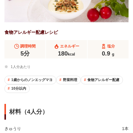
食物アレルギー配慮レシピ
調理時間
エネルギー
塩分
5分
180
0.9
kcal
g
※
1人分あたり
1歳からのノンエッグマヨ
野菜料理
食物アレルギー配慮
10分以内
材料（4人分）
きゅうり
1本