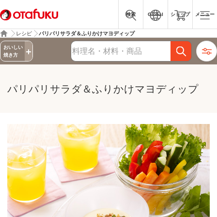
検索
Global
ショップ
メニュー
レシピ
パリパリサラダ＆ふりかけマヨディップ
詳細検索
おいしい
レシピ検索
焼き方
パリパリサラダ＆ふりかけマヨディップ