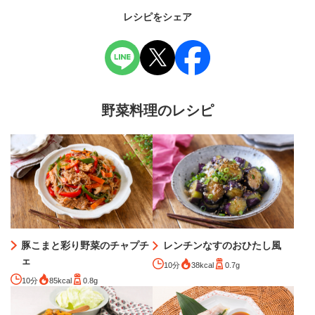
レシピをシェア
野菜料理のレシピ
豚こまと彩り野菜のチャプチ
レンチンなすのおひたし風
ェ
10分
38kcal
0.7g
10分
85kcal
0.8g