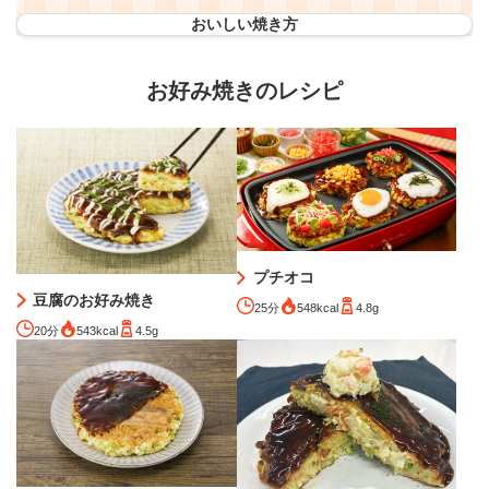
おいしい焼き方
お好み焼きのレシピ
プチオコ
豆腐のお好み焼き
25分
548kcal
4.8g
20分
543kcal
4.5g