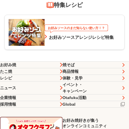
特集レシピ
お好みソースのまだ知らない使い方！？
お好みソースアレンジレシピ特集
お好み焼
焼そば
たこ焼
商品情報
レシピ
体験・見学
イベント・
ニュース
キャンペーン
企業情報
Otafuku活動
採用情報
Global
お好み焼好きが集う
オンラインコミュニティ