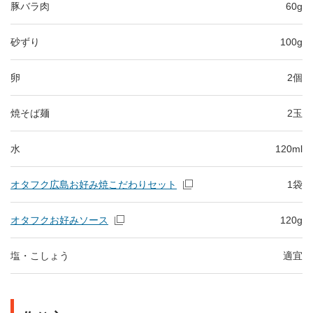
豚バラ肉
60g
砂ずり
100g
卵
2個
焼そば麺
2玉
水
120ml
オタフク広島お好み焼こだわりセット
1袋
オタフクお好みソース
120g
塩・こしょう
適宜