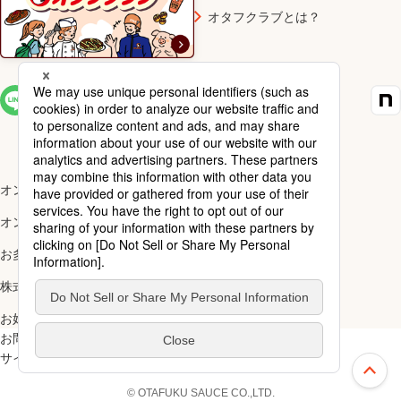
オタフクラブとは？
SNS一覧
オンラインショップ楽天市場店
オンラインショップYahoo!店
お多福醸造株式会社
株式会社ナカガワ
お好み焼アカデミー
お問い合わせ
ご利用規約
サイトマップ
スペシャルサイト一覧
上部へ
© OTAFUKU SAUCE CO.,LTD.