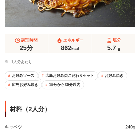
調理時間
エネルギー
塩分
25分
862
5.7
kcal
g
※
1人分あたり
お好みソース
広島お好み焼こだわりセット
お好み焼き
広島お好み焼き
15分から30分以内
材料（2人分）
キャベツ
240g