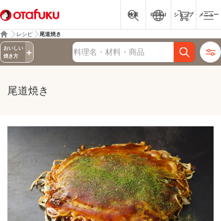
検索
Global
ショップ
メニュー
レシピ
尾道焼き
詳細検索
おいしい
レシピ検索
焼き方
尾道焼き