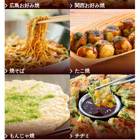
広島お好み焼
関西お好み焼
焼そば
たこ焼
もんじゃ焼
チヂミ