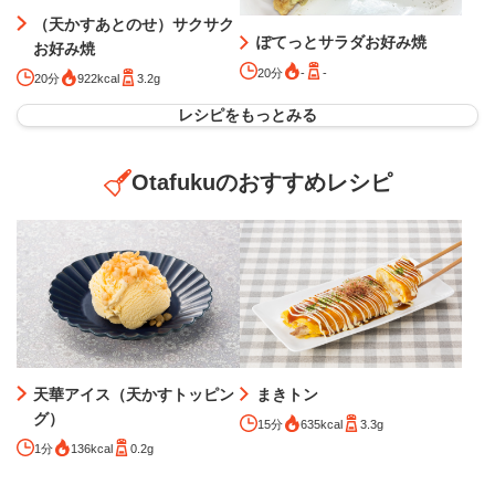
（天かすあとのせ）サクサク
ぽてっとサラダお好み焼
お好み焼
20分
-
-
20分
922kcal
3.2g
レシピをもっとみる
Otafukuのおすすめレシピ
天華アイス（天かすトッピン
まきトン
グ）
15分
635kcal
3.3g
1分
136kcal
0.2g