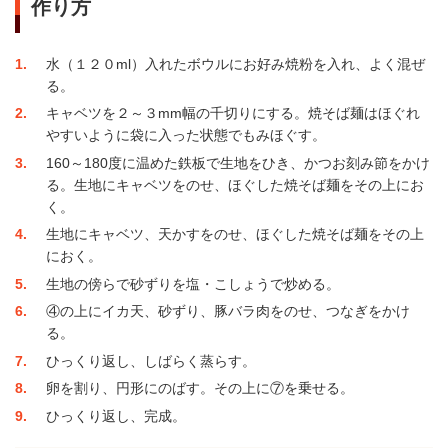
作り方
1
水（１２０ml）入れたボウルにお好み焼粉を入れ、よく混ぜ
る。
2
キャベツを２～３mm幅の千切りにする。焼そば麺はほぐれ
やすいように袋に入った状態でもみほぐす。
3
160～180度に温めた鉄板で生地をひき、かつお刻み節をかけ
る。生地にキャベツをのせ、ほぐした焼そば麺をその上にお
く。
4
生地にキャベツ、天かすをのせ、ほぐした焼そば麺をその上
におく。
5
生地の傍らで砂ずりを塩・こしょうで炒める。
6
④の上にイカ天、砂ずり、豚バラ肉をのせ、つなぎをかけ
る。
7
ひっくり返し、しばらく蒸らす。
8
卵を割り、円形にのばす。その上に⑦を乗せる。
9
ひっくり返し、完成。