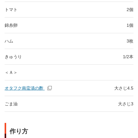
トマト
2個
錦糸卵
1個
ハム
3枚
きゅうり
1/2本
＜Ａ＞
オタフク南蛮漬の酢
大さじ4.5
ごま油
大さじ3
作り方