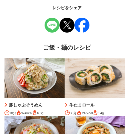
レシピをシェア
ご飯・麺のレシピ
豚しゃぶそうめん
牛たまロール
10分
974kcal
6.3g
30分
797kcal
3.4g