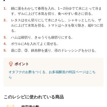
1
鍋に湯をわかして春雨を入れ、1～2分ゆでて水にとって冷ま
す。ザルに上げて水気を切り、食べやすい長さに切る。
2
レタスはせん切りにして水にさらし、シャキッとしたら、ザ
ルに上げて水気を切る。トマトはヘタを取り除き、縦6つに切
る。
3
ハムは細切り、きゅうりも細切りにする。
4
ポウルにAを入れてよく混ぜる。
5
器に②、③、錦糸卵を盛り、④のドレッシングをかける。
ポイント
オタフクのお酢をつくる、お多福醸造の特設ページはこち
ら
このレシピに使われている商品
南蛮漬の酢