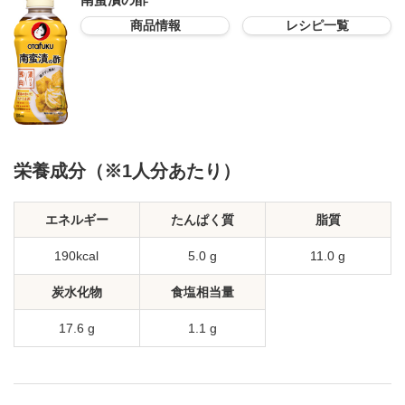
商品情報
レシピ一覧
栄養成分（※1人分あたり）
エネルギー
たんぱく質
脂質
190kcal
5.0 g
11.0 g
炭水化物
食塩相当量
17.6 g
1.1 g