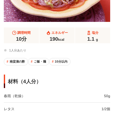
調理時間
エネルギー
塩分
10分
190
1.1
kcal
g
※
1人分あたり
南蛮漬の酢
ご飯・麺
10分以内
材料（4人分）
春雨（乾燥）
50g
レタス
1/2個