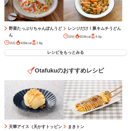
レンジだけ！豚キムチうどん
野菜たっぷりちゃんぽんうど
ん
10分
653kcal
4.0g
15分
426kcal
2.8g
レシピをもっとみる
Otafukuのおすすめレシピ
天華アイス（天かすトッピン
まきトン