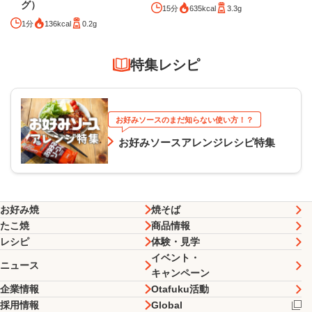
グ）
15分
635kcal
3.3g
1分
136kcal
0.2g
特集レシピ
お好みソースのまだ知らない使い方！？
お好みソースアレンジレシピ特集
お好み焼
焼そば
たこ焼
商品情報
レシピ
体験・見学
イベント・
ニュース
キャンペーン
企業情報
Otafuku活動
採用情報
Global