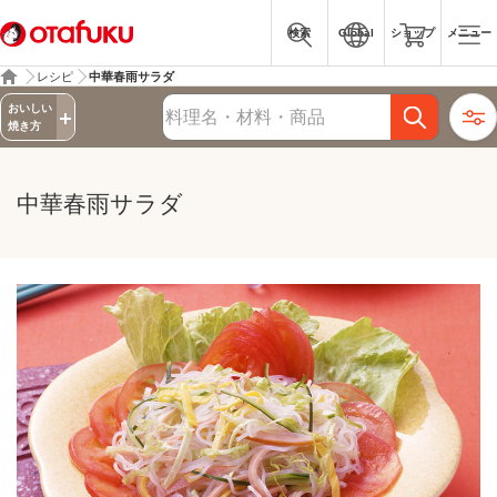
検索
Global
ショップ
メニュー
レシピ
中華春雨サラダ
詳細検索
おいしい
レシピ検索
焼き方
中華春雨サラダ