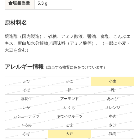
食塩相当量
5.3 g
原材料名
醸造酢（国内製造）、砂糖、アミノ酸液、醤油、食塩、こんぶエ
キス、蛋白加水分解物／調味料（アミノ酸等）、（一部に小麦・
大豆を含む）
アレルギー情報
（該当する物質に色をつけています）
えび
かに
小麦
そば
卵
乳
落花生
アーモンド
あわび
いか
いくら
オレンジ
カシューナッツ
キウイフルーツ
牛肉
くるみ
ごま
さけ
さば
大豆
鶏肉