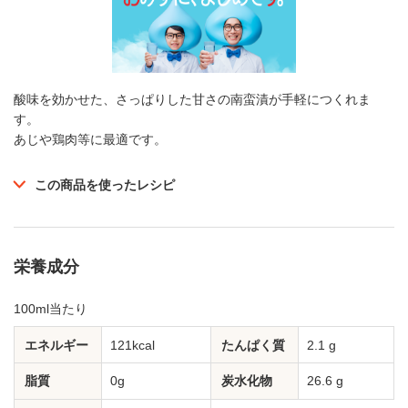
酸味を効かせた、さっぱりした甘さの南蛮漬が手軽につくれま
す。
あじや鶏肉等に最適です。
この商品を使ったレシピ
栄養成分
100ml当たり
エネルギー
121kcal
たんぱく質
2.1 g
脂質
0g
炭水化物
26.6 g