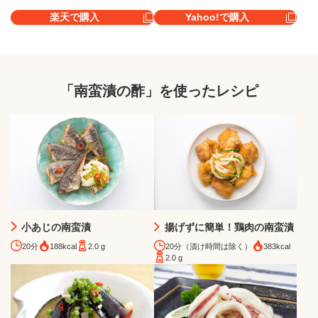
楽天で購入
Yahoo!で購入
「南蛮漬の酢」を使ったレシピ
小あじの南蛮漬
揚げずに簡単！鶏肉の南蛮漬
20分
188kcal
2.0 g
20分（漬け時間は除く）
383kcal
2.0 g