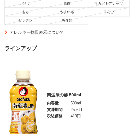
バナナ
豚肉
マカダミアナッツ
もも
やまいも
りんご
ゼラチン
魚介類
アレルギー物質表示について
ラインアップ
南蛮漬の酢 500ml
内容量
500ml
賞味期間
25ヶ月
税込価格
419円