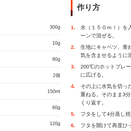
作り方
300g
1
水（１５０ｍｌ）を
ーンで混ぜる。
10g
2
生地にキャベツ、青
気を含ませるように
80g
3
200℃のホットプレ
に広げる。
2個
4
その上に水気を切った
150ml
重ねる。そのまま3分
くり返す。
60g
5
フタをして4分蒸し
120g
6
フタを開けて再度ひ