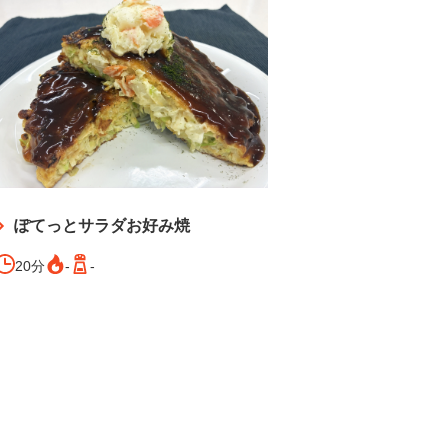
ぽてっとサラダお好み焼
20分
-
-