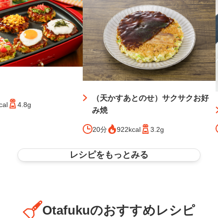
（天かすあとのせ）サクサクお好
cal
4.8g
み焼
20分
922kcal
3.2g
レシピをもっとみる
Otafukuのおすすめレシピ