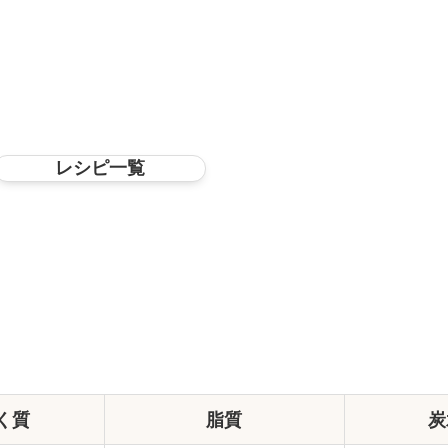
レシピ一覧
く質
脂質
炭