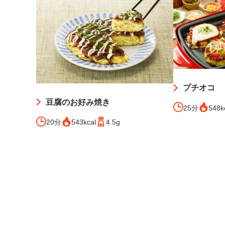
プチオコ
豆腐のお好み焼き
25分
548k
20分
543kcal
4.5g