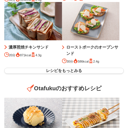
ローストポークのオープンサ
濃厚照焼チキンサンド
ンド
20分
871kcal
4.3g
30分
586kcal
2.4g
レシピをもっとみる
Otafukuのおすすめレシピ