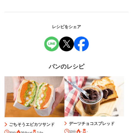
レシピをシェア
パンのレシピ
デーツチョコスプレッド
ごちそうエビカツサンド
10分
-
-
30分
364kcal
2.6g