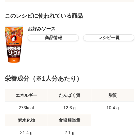
このレシピに使われている商品
お好みソース
商品情報
レシピ一覧
栄養成分（※1人分あたり）
エネルギー
たんぱく質
脂質
273kcal
12.6 g
10.4 g
炭水化物
食塩相当量
31.4 g
2.1 g