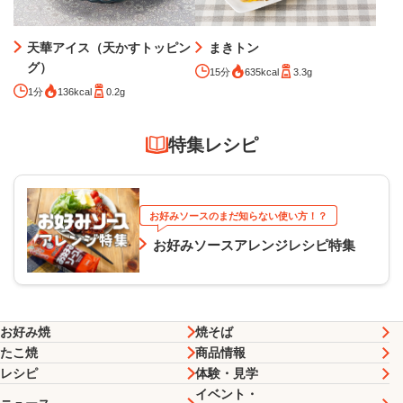
天華アイス（天かすトッピン
まきトン
グ）
15分
635kcal
3.3g
1分
136kcal
0.2g
特集レシピ
お好みソースのまだ知らない使い方！？
お好みソースアレンジレシピ特集
お好み焼
焼そば
たこ焼
商品情報
レシピ
体験・見学
イベント・