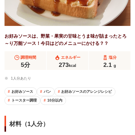
お好みソースは、野菜・果実の甘味とうま味が詰まったとろ
～り万能ソース！今日はどのメニューにかける？？
調理時間
エネルギー
塩分
5分
273
2.1
kcal
g
※
1人分あたり
お好みソース
パン
お好みソースのアレンジレシピ
トースター調理
10分以内
材料（1人分）