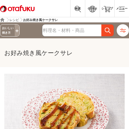
検索
Global
ショップ
メニュー
レシピ
お好み焼き風ケークサレ
詳細検索
おいしい
レシピ検索
焼き方
お好み焼き風ケークサレ