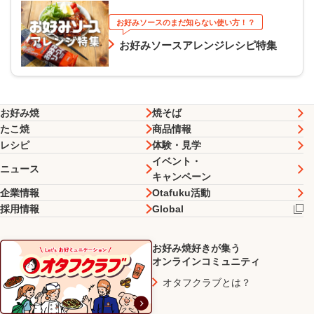
お好みソースのまだ知らない使い方！？
お好みソースアレンジレシピ特集
お好み焼
焼そば
たこ焼
商品情報
レシピ
体験・見学
イベント・
ニュース
キャンペーン
企業情報
Otafuku活動
採用情報
Global
お好み焼好きが集う
オンラインコミュニティ
オタフクラブとは？