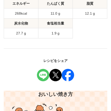
エネルギー
たんぱく質
脂質
268kcal
11.0 g
12.1 g
炭水化物
食塩相当量
27.7 g
1.9 g
レシピをシェア
おいしい焼き方