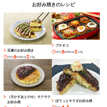
お好み焼きのレシピ
プチオコ
豆腐のお好み焼き
25分
548kcal
4.8g
20分
543kcal
4.5g
（天かすあとのせ）サクサク
ぽてっとサラダお好み焼
お好み焼