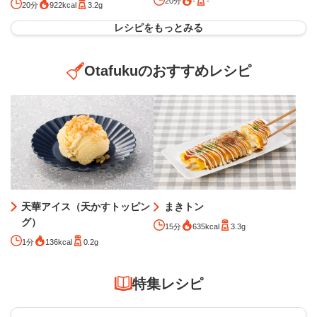
20分
-
-
20分
922kcal
3.2g
レシピをもっとみる
Otafukuのおすすめレシピ
天華アイス（天かすトッピン
まきトン
グ）
15分
635kcal
3.3g
1分
136kcal
0.2g
特集レシピ