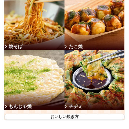
焼そば
たこ焼
もんじゃ焼
チヂミ
おいしい焼き方