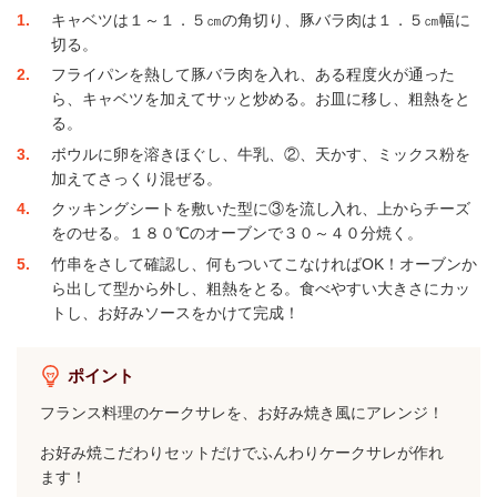
1
キャベツは１～１．５㎝の角切り、豚バラ肉は１．５㎝幅に
切る。
2
フライパンを熱して豚バラ肉を入れ、ある程度火が通った
ら、キャベツを加えてサッと炒める。お皿に移し、粗熱をと
る。
3
ボウルに卵を溶きほぐし、牛乳、②、天かす、ミックス粉を
加えてさっくり混ぜる。
4
クッキングシートを敷いた型に③を流し入れ、上からチーズ
をのせる。１８０℃のオーブンで３０～４０分焼く。
5
竹串をさして確認し、何もついてこなければOK！オーブンか
ら出して型から外し、粗熱をとる。食べやすい大きさにカッ
トし、お好みソースをかけて完成！
ポイント
フランス料理のケークサレを、お好み焼き風にアレンジ！
お好み焼こだわりセットだけでふんわりケークサレが作れ
ます！