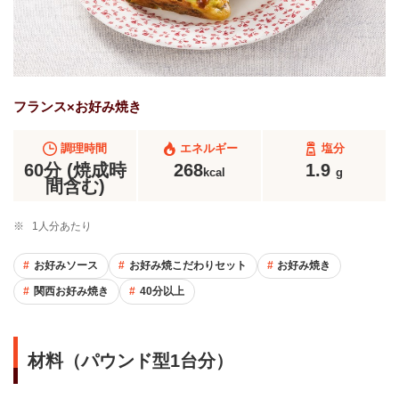
フランス×お好み焼き
調理時間
エネルギー
塩分
60分 (焼成時
268
1.9
kcal
g
間含む)
※
1人分あたり
お好みソース
お好み焼こだわりセット
お好み焼き
関西お好み焼き
40分以上
材料（パウンド型1台分）