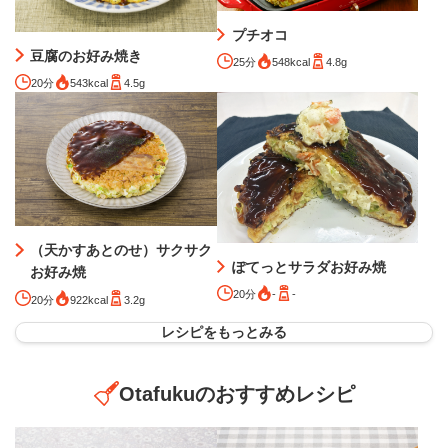
プチオコ
豆腐のお好み焼き
25分
548kcal
4.8g
20分
543kcal
4.5g
（天かすあとのせ）サクサク
ぽてっとサラダお好み焼
お好み焼
20分
-
-
20分
922kcal
3.2g
レシピをもっとみる
Otafukuのおすすめレシピ