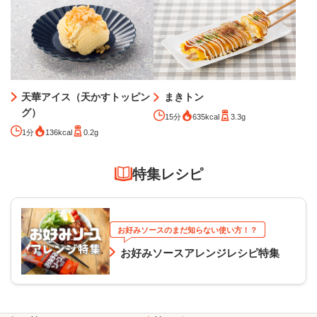
天華アイス（天かすトッピン
まきトン
グ）
15分
635kcal
3.3g
1分
136kcal
0.2g
特集レシピ
お好みソースのまだ知らない使い方！？
お好みソースアレンジレシピ特集