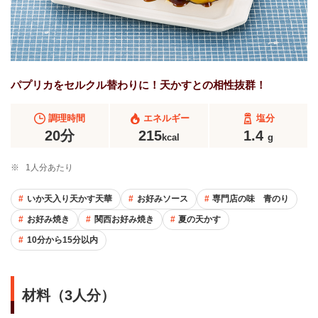
パプリカをセルクル替わりに！天かすとの相性抜群！
調理時間
エネルギー
塩分
20分
215
1.4
kcal
g
※
1人分あたり
いか天入り天かす天華
お好みソース
専門店の味 青のり
お好み焼き
関西お好み焼き
夏の天かす
10分から15分以内
材料（3人分）