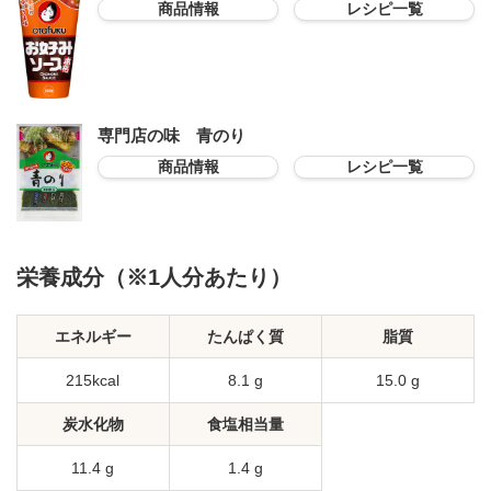
商品情報
レシピ一覧
専門店の味 青のり
商品情報
レシピ一覧
栄養成分（※1人分あたり）
エネルギー
たんぱく質
脂質
215kcal
8.1 g
15.0 g
炭水化物
食塩相当量
11.4 g
1.4 g