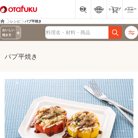
検索
Global
ショップ
メニュー
レシピ
パプ平焼き
詳細検索
おいしい
レシピ検索
焼き方
パプ平焼き