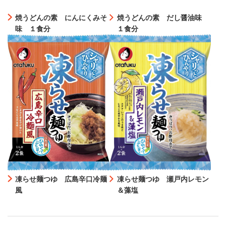
焼うどんの素 にんにくみそ
焼うどんの素 だし醤油味
味 １食分
１食分
凍らせ麺つゆ 広島辛口冷麺
凍らせ麺つゆ 瀬戸内レモン
風
＆藻塩