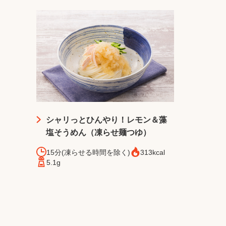
シャリっとひんやり！レモン＆藻
塩そうめん（凍らせ麺つゆ）
15分(凍らせる時間を除く)
313kcal
5.1g