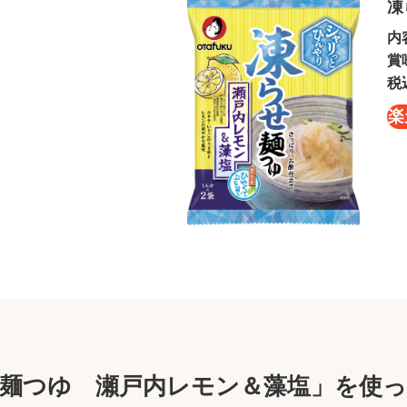
凍
内
賞
税
楽
麺つゆ 瀬戸内レモン＆藻塩」を使