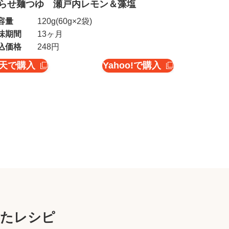
らせ麺つゆ 瀬戸内レモン＆藻塩
容量
120g(60g×2袋)
味期間
13ヶ月
込価格
248円
天で購入
Yahoo!で購入
ったレシピ