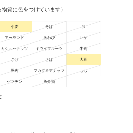
る物質に色をつけています）
小麦
そば
卵
アーモンド
あわび
いか
カシューナッツ
キウイフルーツ
牛肉
さけ
さば
大豆
豚肉
マカダミアナッツ
もも
ゼラチン
魚介類
て