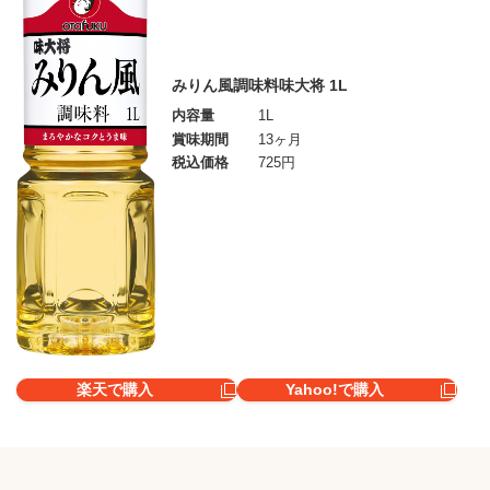
みりん風調味料味大将 1L
内容量
1L
賞味期間
13ヶ月
税込価格
725円
楽天で購入
Yahoo!で購入