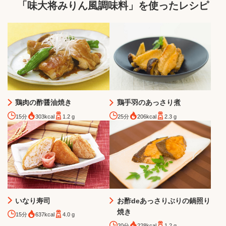
「味大将みりん風調味料」を使ったレシピ
鶏肉の酢醤油焼き
鶏手羽のあっさり煮
15分
303kcal
1.2 g
25分
206kcal
2.3 g
いなり寿司
お酢deあっさりぶりの鍋照り
焼き
15分
637kcal
4.0 g
20分
228kcal
1.2 g