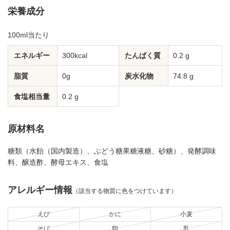
栄養成分
100ml当たり
エネルギー
300kcal
たんぱく質
0.2 g
脂質
0g
炭水化物
74.8 g
食塩相当量
0.2 g
原材料名
糖類（水飴（国内製造）、ぶどう糖果糖液糖、砂糖）、発酵調味
料、醸造酢、酵母エキス、食塩
アレルギー情報
（該当する物質に色をつけています）
えび
かに
小麦
そば
卵
乳