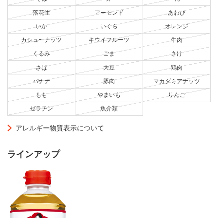
落花生
アーモンド
あわび
いか
いくら
オレンジ
カシューナッツ
キウイフルーツ
牛肉
くるみ
ごま
さけ
さば
大豆
鶏肉
バナナ
豚肉
マカダミアナッツ
もも
やまいも
りんご
ゼラチン
魚介類
アレルギー物質表示について
ラインアップ