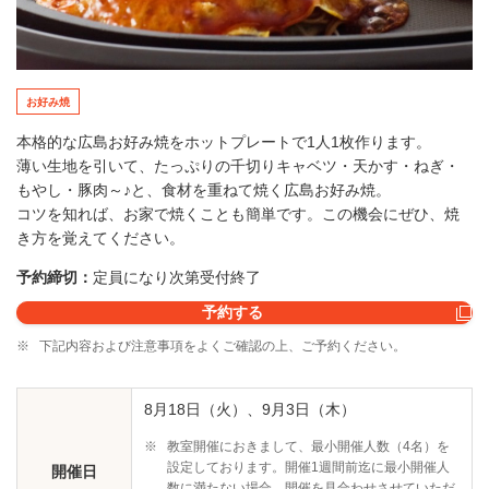
お好み焼
本格的な広島お好み焼をホットプレートで1人1枚作ります。
薄い生地を引いて、たっぷりの千切りキャベツ・天かす・ねぎ・
もやし・豚肉～♪と、食材を重ねて焼く広島お好み焼。
コツを知れば、お家で焼くことも簡単です。この機会にぜひ、焼
き方を覚えてください。
予約締切：
定員になり次第受付終了
予約する
※
下記内容および注意事項をよくご確認の上、ご予約ください。
8月18日（火）、9月3日（木）
※
教室開催におきまして、最小開催人数（4名）を
設定しております。開催1週間前迄に最小開催人
開催日
数に満たない場合、開催を見合わせさせていただ