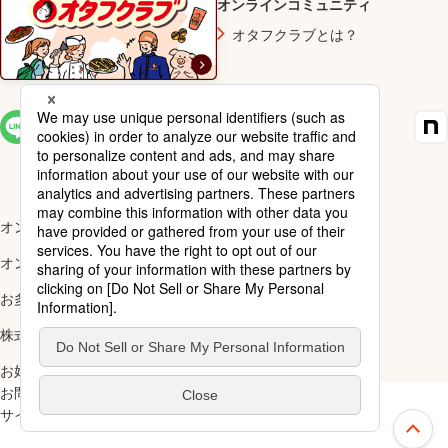
オンラインコミュニティ
オタフクラブとは？
SNS一覧
オンラインショップ楽天市場店
オンラインショップYahoo!店
お多福醸造株式会社
株式会社ナカガワ
お好み焼アカデミー
お問い合わせ
ご利用規約
サイトマップ
スペシャルサイト一覧
上部へ