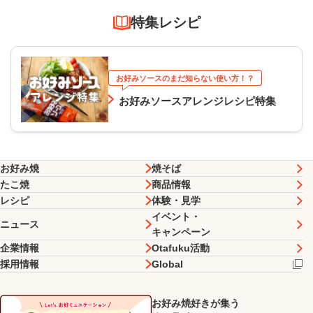
特集レシピ
お好みソースのまだ知らない使い方！？
お好みソースアレンジレシピ特集
お好み焼
焼そば
たこ焼
商品情報
レシピ
体験・見学
イベント・
ニュース
キャンペーン
企業情報
Otafuku活動
採用情報
Global
お好み焼好きが集う