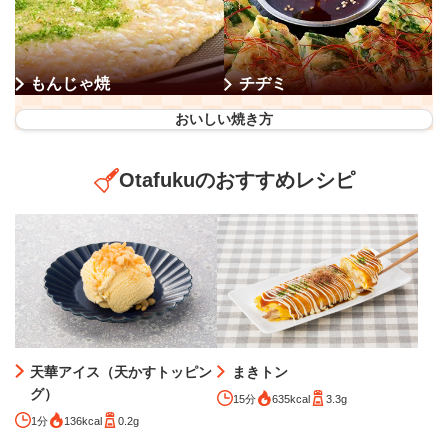
もんじゃ焼
チヂミ
おいしい焼き方
Otafukuのおすすめレシピ
天華アイス（天かすトッピン
まきトン
グ）
15分
635kcal
3.3g
1分
136kcal
0.2g