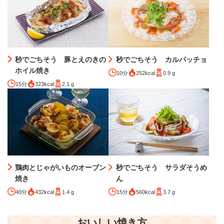
秒でごちそう 豚とえのきの
秒でごちそう カルパッチョ
ホイル焼き
10分
252kcal
0.9 g
15分
323kcal
2.1 g
秒でごちそう サラダそうめ
鶏肉とじゃがいものオーブン
ん
焼き
15分
560kcal
3.7 g
40分
432kcal
1.4 g
おいしい焼き方