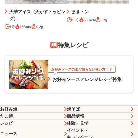
天華アイス（天かすトッピン
まきトン
グ）
15分
635kcal
3.3g
1分
136kcal
0.2g
特集レシピ
お好みソースのまだ知らない使い方！？
お好みソースアレンジレシピ特集
お好み焼
焼そば
たこ焼
商品情報
レシピ
体験・見学
イベント・
ニュース
キャンペーン