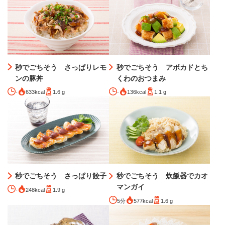
秒でごちそう さっぱりレモ
秒でごちそう アボカドとち
ンの豚丼
くわのおつまみ
-
633kcal
1.6 g
-
136kcal
1.1 g
秒でごちそう さっぱり餃子
秒でごちそう 炊飯器でカオ
マンガイ
-
248kcal
1.9 g
5分
577kcal
1.6 g