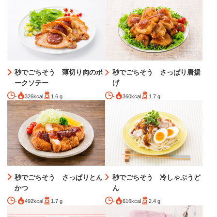
秒でごちそう 薄切り肉のポ
秒でごちそう さっぱり唐揚
ークソテー
げ
-
326kcal
1.6 g
-
360kcal
1.7 g
秒でごちそう さっぱりとん
秒でごちそう 冷しゃぶうど
かつ
ん
-
492kcal
1.7 g
-
616kcal
2.4 g