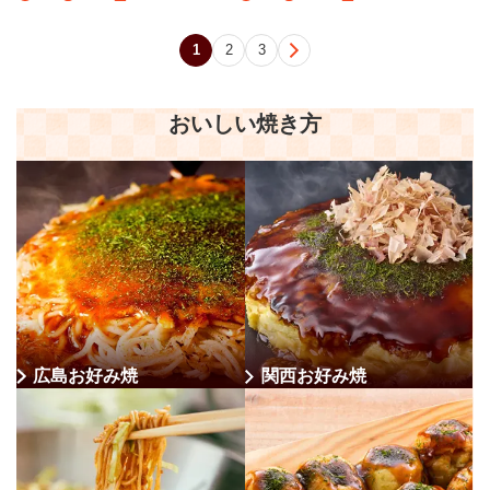
次へ
1
2
3
おいしい焼き方
広島お好み焼
関西お好み焼