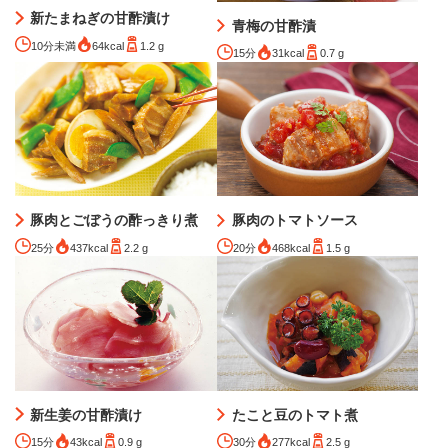
新たまねぎの甘酢漬け
青梅の甘酢漬
10分未満
64kcal
1.2 g
15分
31kcal
0.7 g
豚肉とごぼうの酢っきり煮
豚肉のトマトソース
25分
437kcal
2.2 g
20分
468kcal
1.5 g
新生姜の甘酢漬け
たこと豆のトマト煮
15分
43kcal
0.9 g
30分
277kcal
2.5 g