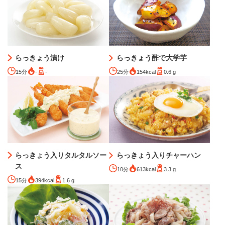
らっきょう漬け
らっきょう酢で大学芋
15分
-
-
25分
154kcal
0.6 g
らっきょう入りタルタルソー
らっきょう入りチャーハン
ス
10分
613kcal
3.3 g
15分
394kcal
1.6 g