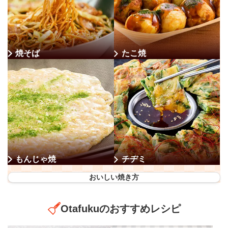
焼そば
たこ焼
もんじゃ焼
チヂミ
おいしい焼き方
Otafukuのおすすめレシピ