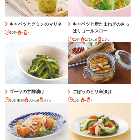
キャベツとクミンのマリネ
キャベツと新たまねぎのさっ
ぱりコールスロー
10分
-
-
20分
171kcal
1.8 g
ゴーヤの甘酢漬け
ごぼうのピリ辛漬け
10分未満
30kcal
0.7 g
10分
-
-