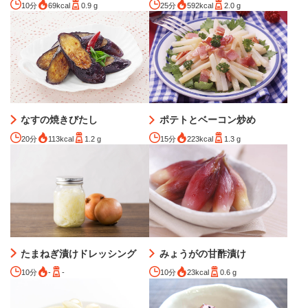
10分
69kcal
0.9 g
25分
592kcal
2.0 g
なすの焼きびたし
ポテトとベーコン炒め
20分
113kcal
1.2 g
15分
223kcal
1.3 g
たまねぎ漬けドレッシング
みょうがの甘酢漬け
10分
-
-
10分
23kcal
0.6 g