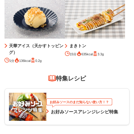
天華アイス（天かすトッピン
まきトン
グ）
15分
635kcal
3.3g
1分
136kcal
0.2g
特集レシピ
お好みソースのまだ知らない使い方！？
お好みソースアレンジレシピ特集