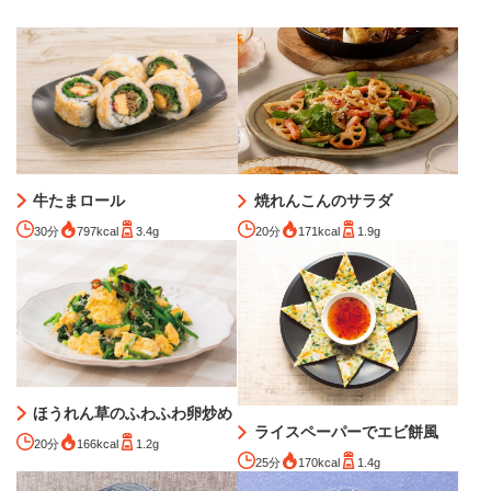
牛たまロール
焼れんこんのサラダ
30分
797kcal
3.4g
20分
171kcal
1.9g
ほうれん草のふわふわ卵炒め
ライスペーパーでエビ餅風
20分
166kcal
1.2g
25分
170kcal
1.4g