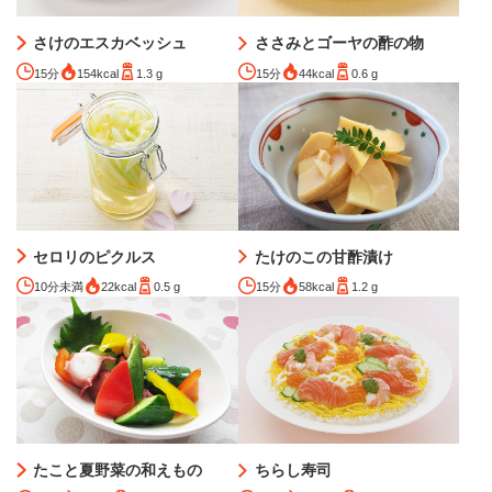
さけのエスカベッシュ
ささみとゴーヤの酢の物
15分
154kcal
1.3 g
15分
44kcal
0.6 g
セロリのピクルス
たけのこの甘酢漬け
10分未満
22kcal
0.5 g
15分
58kcal
1.2 g
たこと夏野菜の和えもの
ちらし寿司