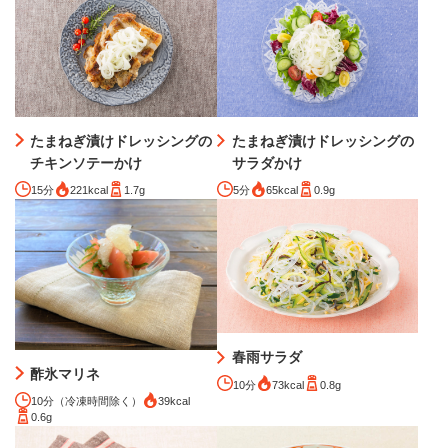
たまねぎ漬けドレッシングの
たまねぎ漬けドレッシングの
チキンソテーかけ
サラダかけ
15分
221kcal
1.7g
5分
65kcal
0.9g
春雨サラダ
酢氷マリネ
10分
73kcal
0.8g
10分（冷凍時間除く）
39kcal
0.6g