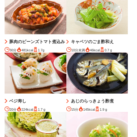
豚肉のビーンズトマト煮込み
キャベツのごま酢和え
30分
481kcal
1.7g
10分未満
46kcal
0.7 g
ベジ寿し
あじのらっきょう酢煮
20分
224kcal
1.7 g
15分
145kcal
1.9 g