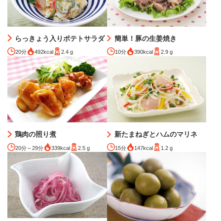
らっきょう入りポテトサラダ
簡単！豚の生姜焼き
20分
492kcal
2.4 g
10分
390kcal
2.9 g
鶏肉の照り煮
新たまねぎとハムのマリネ
20分～29分
339kcal
2.5 g
15分
147kcal
1.2 g