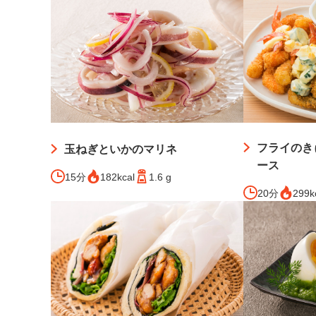
フライのき
玉ねぎといかのマリネ
ース
15分
182kcal
1.6 g
20分
299k