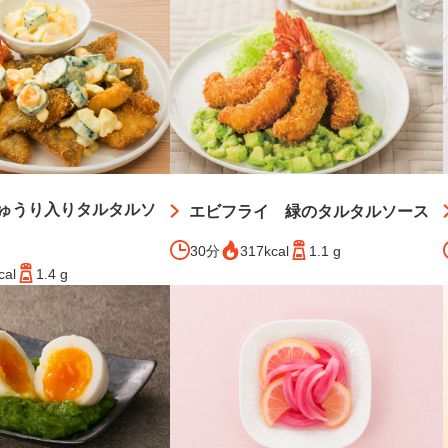
ゅうり入りタルタルソ
エビフライ 緑のタルタルソース
30分
317kcal
1.1 g
cal
1.4 g