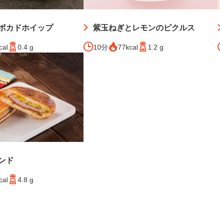
ボカドホイップ
紫玉ねぎとレモンのピクルス
cal
0.4 g
10分
77kcal
1.2 g
ンド
cal
4.8 g