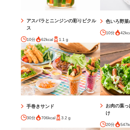
アスパラとニンジンの彩りピクル
色いろ野菜
ス
10分
42kc
10分
62kcal
1.1 g
お肉の葉っ
手巻きサンド
け
30分
706kcal
3.2 g
20分
547k