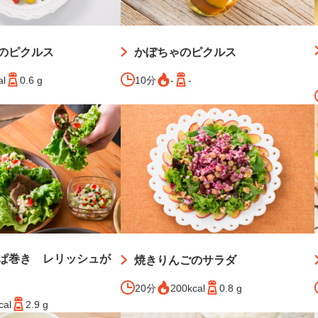
のピクルス
かぼちゃのピクルス
al
0.6 g
10分
-
-
ぱ巻き レリッシュが
焼きりんごのサラダ
20分
200kcal
0.8 g
cal
2.9 g