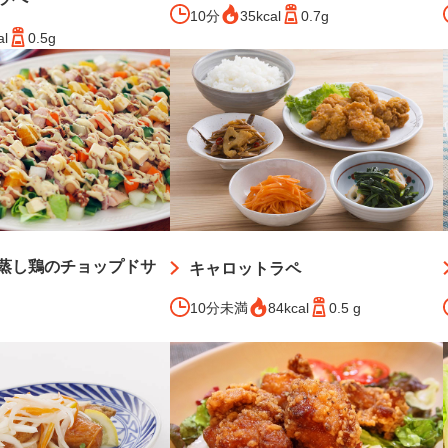
10分
35kcal
0.7g
al
0.5g
蒸し鶏のチョップドサ
キャロットラペ
10分未満
84kcal
0.5 g