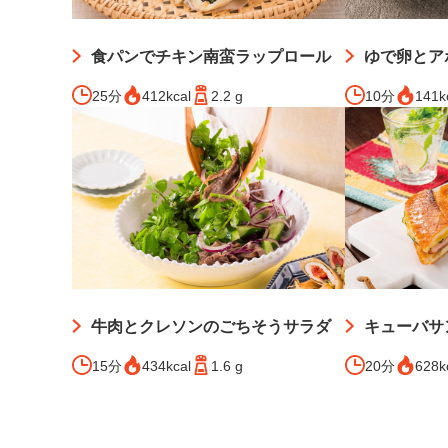
食パンでチキン南蛮ラップロール
ゆで卵とア
25分
412kcal
2.2 g
10分
141k
牛肉とクレソンのごちそうサラダ
キューバサ
15分
434kcal
1.6 g
20分
628k