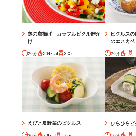
鶏の唐揚げ カラフルピクル酢か
ピクルスの
け
のエスカベ
20分
364kcal
2.0 g
20分
-
-
えびと夏野菜のピクルス
ひらひらピ
30分
78kcal
1.0 g
10分
-
-