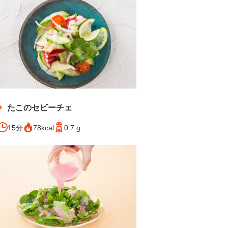
たこのセビーチェ
15分
78kcal
0.7 g