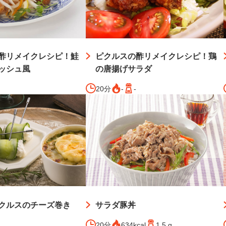
酢リメイクレシピ！鮭
ピクルスの酢リメイクレシピ！鶏
ッシュ風
の唐揚げサラダ
20分
-
-
クルスのチーズ巻き
サラダ豚丼
20分
634kcal
1.5 g