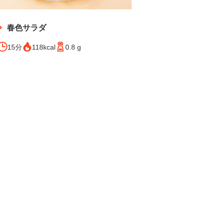
春色サラダ
15分
118kcal
0.8 g