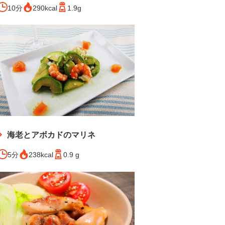
10分
290kcal
1.9g
海老とアボカドのマリネ
5分
238kcal
0.9 g