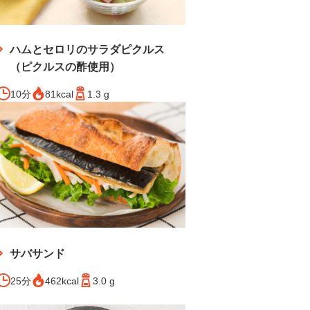
ハムとセロリのサラダピクルス
（ピクルスの酢使用）
10分
81kcal
1.3 g
サバサンド
25分
462kcal
3.0 g