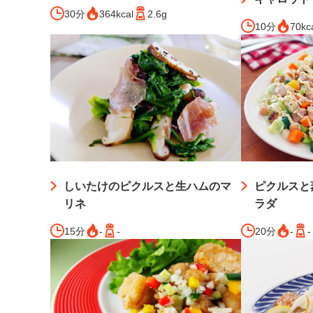
30分
364kcal
2.6g
10分
70kc
しいたけのピクルスと生ハムのマ
ピクルスと
リネ
ラダ
15分
-
-
20分
-
-