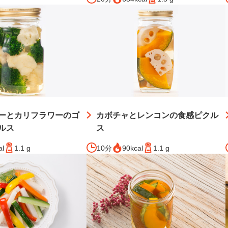
ーとカリフラワーのゴ
カボチャとレンコンの食感ピクル
ルス
ス
al
1.1 g
10分
90kcal
1.1 g