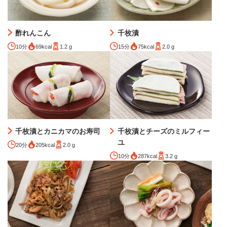
酢れんこん
千枚漬
10分
69kcal
1.2 g
15分
75kcal
2.0 g
千枚漬とカニカマのお寿司
千枚漬とチーズのミルフィー
ユ
20分
205kcal
2.0 g
10分
287kcal
3.2 g