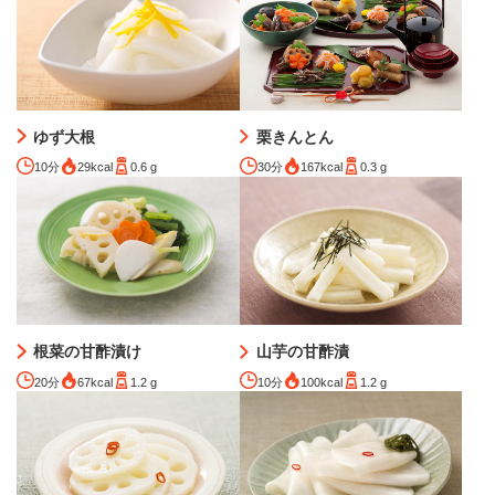
ゆず大根
栗きんとん
10分
29kcal
0.6 g
30分
167kcal
0.3 g
根菜の甘酢漬け
山芋の甘酢漬
20分
67kcal
1.2 g
10分
100kcal
1.2 g