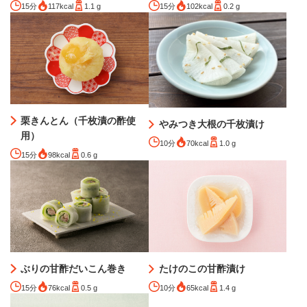
15分
117kcal
1.1 g
15分
102kcal
0.2 g
栗きんとん（千枚漬の酢使
やみつき大根の千枚漬け
用）
10分
70kcal
1.0 g
15分
98kcal
0.6 g
ぶりの甘酢だいこん巻き
たけのこの甘酢漬け
15分
76kcal
0.5 g
10分
65kcal
1.4 g