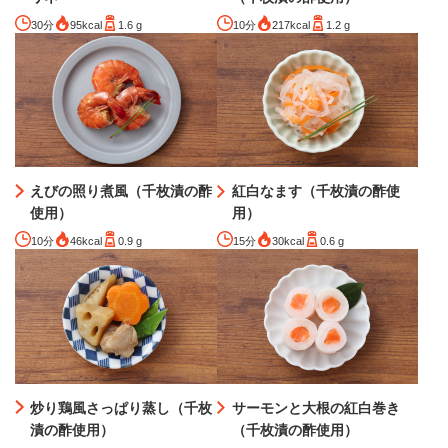
30分
95kcal
1.6 g
10分
217kcal
1.2 g
えびの照り煮風（千枚漬の酢
紅白なます（千枚漬の酢使
使用）
用）
10分
46kcal
0.9 g
15分
30kcal
0.6 g
炒り鶏風さっぱり蒸し（千枚
サーモンと大根の紅白巻き
漬の酢使用）
（千枚漬の酢使用）