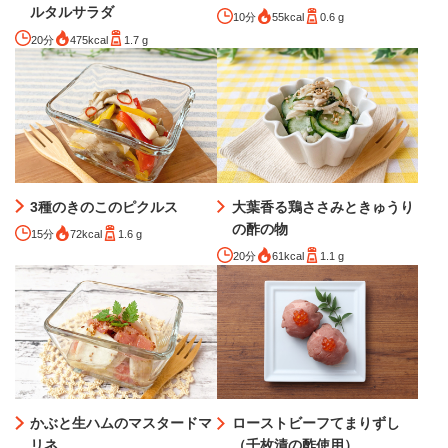
ルタルサラダ
10分
55kcal
0.6 g
20分
475kcal
1.7 g
3種のきのこのピクルス
大葉香る鶏ささみときゅうり
の酢の物
15分
72kcal
1.6 g
20分
61kcal
1.1 g
かぶと生ハムのマスタードマ
ローストビーフてまりずし
リネ
（千枚漬の酢使用）