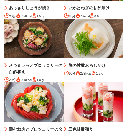
あっさりしょうが焼き
いかとねぎの甘酢漬け
20分
334kcal
1.5 g
15分
70kcal
0.9 g
さつまいもとブロッコリーの
餅の甘酢おろしかけ
白酢和え
10分
279kcal
1.2 g
20分
209kcal
1.0 g
三色甘酢和え
鶏むね肉とブロッコリーのタ