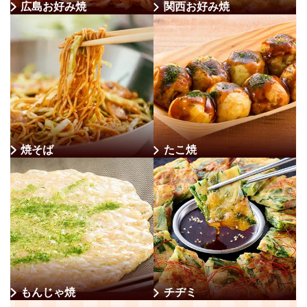
広島お好み焼
関西お好み焼
焼そば
たこ焼
もんじゃ焼
チヂミ