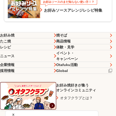
お好みソースのまだ知らない使い方！？
お好みソースアレンジレシピ特集
お好み焼
焼そば
たこ焼
商品情報
レシピ
体験・見学
イベント・
ニュース
キャンペーン
企業情報
Otafuku活動
採用情報
Global
お好み焼好きが集う
オンラインコミュニティ
オタフクラブとは？