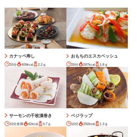
カナッペ寿し
おもちのエスカベッシュ
20分
409kcal
2.2 g
20分
287kcal
1.8 g
サーモンの千枚漬巻き
ベジラップ
10分未満
82kcal
0.7 g
10分
292kcal
1.3 g