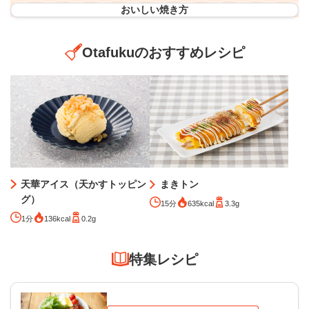
おいしい焼き方
Otafukuのおすすめレシピ
天華アイス（天かすトッピン
まきトン
グ）
15分
635kcal
3.3g
1分
136kcal
0.2g
特集レシピ