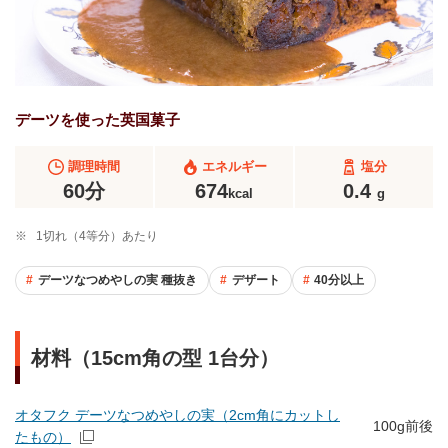
デーツを使った英国菓子
調理時間
エネルギー
塩分
60分
674
0.4
kcal
g
※
1切れ（4等分）あたり
デーツなつめやしの実 種抜き
デザート
40分以上
材料（15cm角の型 1台分）
オタフク デーツなつめやしの実（2cm角にカットし
100g前後
たもの）