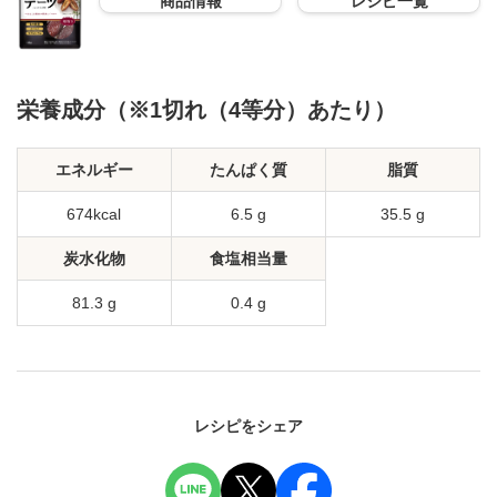
商品情報
レシピ一覧
栄養成分（※1切れ（4等分）あたり）
エネルギー
たんぱく質
脂質
674kcal
6.5 g
35.5 g
炭水化物
食塩相当量
81.3 g
0.4 g
レシピをシェア