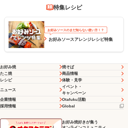
特集レシピ
お好みソースのまだ知らない使い方！？
お好みソースアレンジレシピ特集
お好み焼
焼そば
たこ焼
商品情報
レシピ
体験・見学
イベント・
ニュース
キャンペーン
企業情報
Otafuku活動
採用情報
Global
お好み焼好きが集う
オンラインコミュニティ