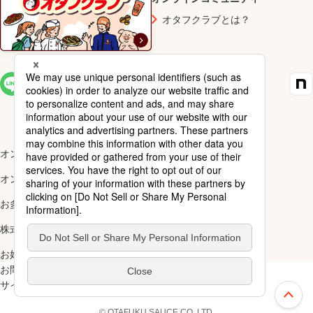
オタフクラブとは？
SNS一覧
オンラインショップ楽天市場店
オンラインショップYahoo!店
お多福醸造株式会社
株式会社ナカガワ
お好み焼アカデミー
お問い合わせ
ご利用規約
サイトマップ
スペシャルサイト一覧
上部へ
© OTAFUKU SAUCE CO.,LTD.