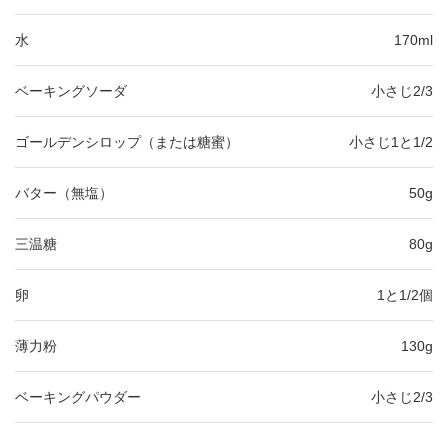
水
170ml
ベーキングソーダ
小さじ2/3
ゴールデンシロップ（または糖蜜）
小さじ1と1/2
バター（無塩）
50g
三温糖
80g
卵
1と1/2個
薄力粉
130g
ベーキングパウダー
小さじ2/3