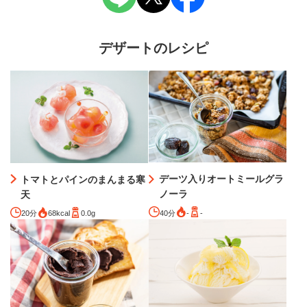
デザートのレシピ
デーツ入りオートミールグラ
トマトとパインのまんまる寒
ノーラ
天
40分
-
-
20分
68kcal
0.0g