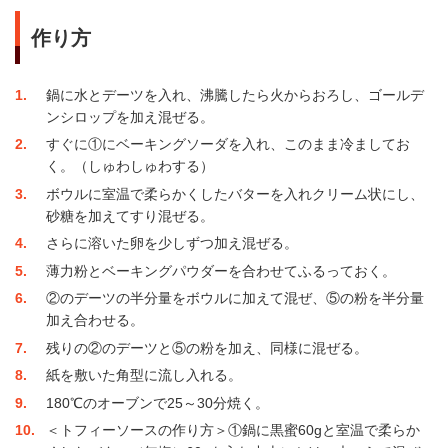
作り方
1
鍋に水とデーツを入れ、沸騰したら火からおろし、ゴールデ
ンシロップを加え混ぜる。
2
すぐに①にベーキングソーダを入れ、このまま冷ましてお
く。（しゅわしゅわする）
3
ボウルに室温で柔らかくしたバターを入れクリーム状にし、
砂糖を加えてすり混ぜる。
4
さらに溶いた卵を少しずつ加え混ぜる。
5
薄力粉とベーキングパウダーを合わせてふるっておく。
6
②のデーツの半分量をボウルに加えて混ぜ、⑤の粉を半分量
加え合わせる。
7
残りの②のデーツと⑤の粉を加え、同様に混ぜる。
8
紙を敷いた角型に流し入れる。
9
180℃のオーブンで25～30分焼く。
10
＜トフィーソースの作り方＞①鍋に黒蜜60gと室温で柔らか