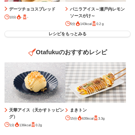
デーツチョコスプレッド
バニラアイス～瀬戸内レモン
ソースがけ～
10分
-
-
5分
143kcal
0.2 g
レシピをもっとみる
Otafukuのおすすめレシピ
天華アイス（天かすトッピン
まきトン
グ）
15分
635kcal
3.3g
1分
136kcal
0.2g