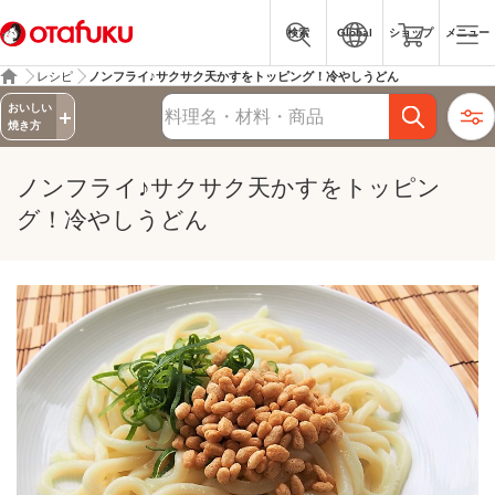
検索
Global
ショップ
メニュー
レシピ
ノンフライ♪サクサク天かすをトッピング！冷やしうどん
詳細検索
おいしい
レシピ検索
焼き方
ノンフライ♪サクサク天かすをトッピン
グ！冷やしうどん