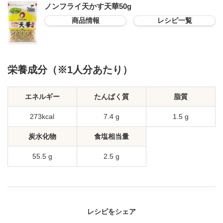
ノンフライ天かす天華50g
商品情報
レシピ一覧
栄養成分（※1人分あたり）
エネルギー
たんぱく質
脂質
273kcal
7.4 g
1.5 g
炭水化物
食塩相当量
55.5 g
2.5 g
レシピをシェア