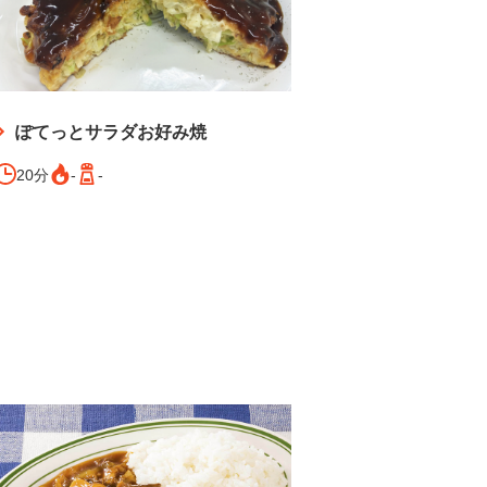
ぽてっとサラダお好み焼
20分
-
-