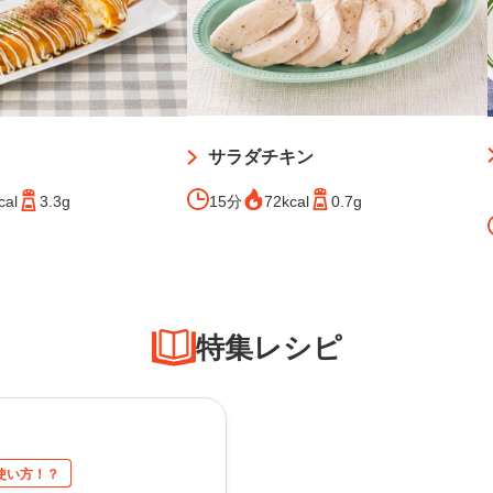
サラダチキン
15分
72kcal
0.7g
cal
3.3g
特集レシピ
使い方！？