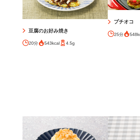
プチオコ
豆腐のお好み焼き
25分
548k
20分
543kcal
4.5g