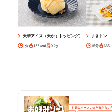
天華アイス（天かすトッピング）
まきトン
1分
136kcal
0.2g
15分
635k
お好みソースのまだ知らない