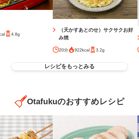
（天かすあとのせ）サクサクお好
cal
4.8g
み焼
20分
922kcal
3.2g
レシピをもっとみる
Otafukuのおすすめレシピ