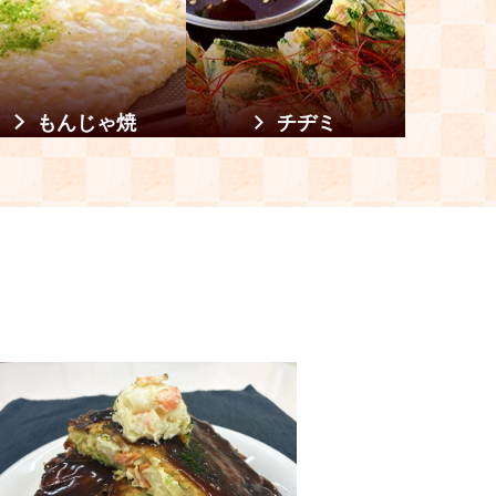
もんじゃ焼
チヂミ