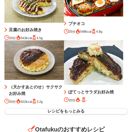
プチオコ
豆腐のお好み焼き
25分
548kcal
4.8g
20分
543kcal
4.5g
（天かすあとのせ）サクサク
ぽてっとサラダお好み焼
お好み焼
20分
-
-
20分
922kcal
3.2g
レシピをもっとみる
Otafukuのおすすめレシピ