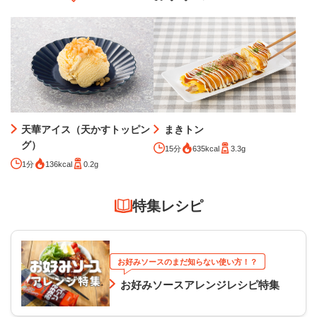
天華アイス（天かすトッピン
まきトン
グ）
15分
635kcal
3.3g
1分
136kcal
0.2g
特集レシピ
お好みソースのまだ知らない使い方！？
お好みソースアレンジレシピ特集