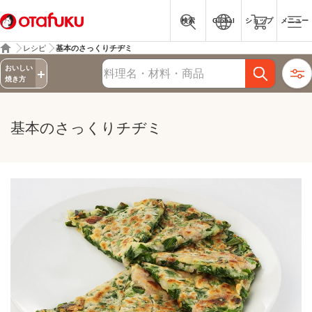
検索
Global
ショップ
メニュー
レシピ
基本のさっくりチヂミ
詳細検索
おいしい
レシピ検索
焼き方
基本のさっくりチヂミ