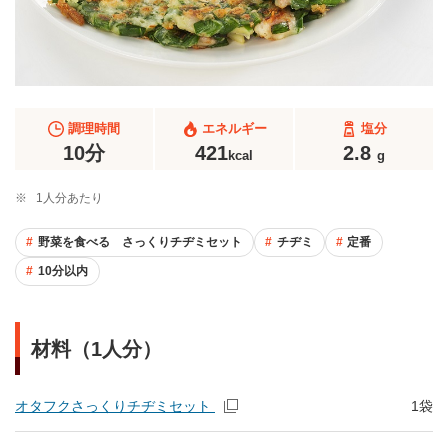
調理時間
エネルギー
塩分
10分
421
2.8
kcal
g
※
1人分あたり
野菜を食べる さっくりチヂミセット
チヂミ
定番
10分以内
材料（1人分）
オタフクさっくりチヂミセット
1袋