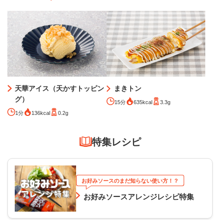
天華アイス（天かすトッピン
まきトン
グ）
15分
635kcal
3.3g
1分
136kcal
0.2g
特集レシピ
お好みソースのまだ知らない使い方！？
お好みソースアレンジレシピ特集