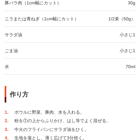
豚バラ肉（1cm幅にカット）
30g
ニラまたは青ねぎ（1cm幅にカット）
1/2束（50g）
サラダ油
小さじ1
ごま油
小さじ1
水
70ml
作り方
1
ボウルに野菜、豚肉、水を入れる。
2
粉を①の上からふりかけ、はし等でよく混ぜる。
3
中火のフライパンにサラダ油をひく。
4
生地を落とし、薄く広げて3分焼く。