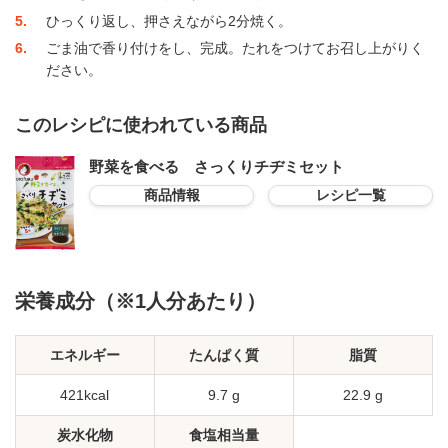
5
ひっくり返し、押さえながら2分焼く。
6
ごま油で香り付けをし、完成。たれをつけてお召し上がりく
ださい。
このレシピに使われている商品
野菜を食べる さっくりチヂミセット
商品情報
レシピ一覧
栄養成分（※1人分あたり）
エネルギー
たんぱく質
脂質
421kcal
9.7 g
22.9 g
炭水化物
食塩相当量