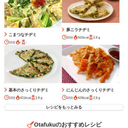
豚ニラチヂミ
こまつなチヂミ
10分
502kcal
2.8 g
15分
-
-
基本のさっくりチヂミ
にんじんのさっくりチヂミ
10分
421kcal
2.8 g
10分
429kcal
2.9 g
レシピをもっとみる
Otafukuのおすすめレシピ