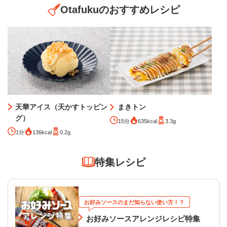
Otafukuのおすすめレシピ
天華アイス（天かすトッピン
まきトン
グ）
15分
635kcal
3.3g
1分
136kcal
0.2g
特集レシピ
お好みソースのまだ知らない使い方！？
お好みソースアレンジレシピ特集