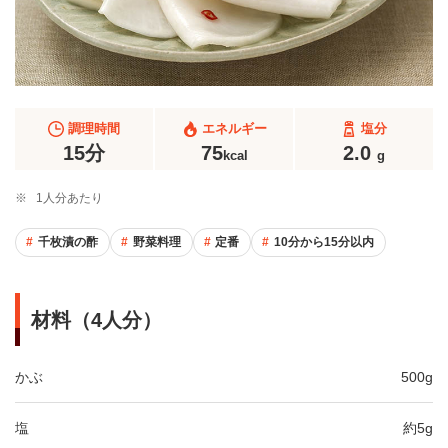
調理時間
エネルギー
塩分
15分
75
2.0
kcal
g
※
1人分あたり
千枚漬の酢
野菜料理
定番
10分から15分以内
材料（4人分）
かぶ
500g
塩
約5g