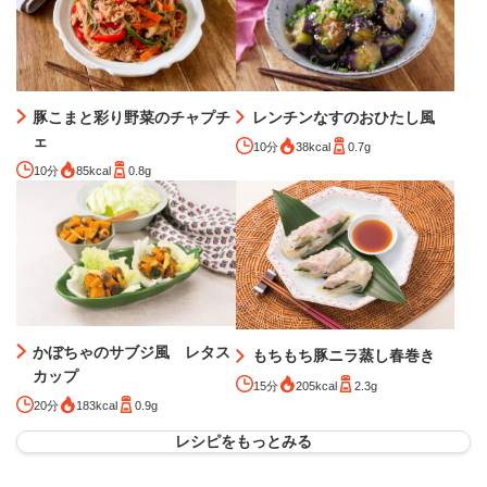
豚こまと彩り野菜のチャプチ
レンチンなすのおひたし風
ェ
10分
38kcal
0.7g
10分
85kcal
0.8g
かぼちゃのサブジ風 レタス
もちもち豚ニラ蒸し春巻き
カップ
15分
205kcal
2.3g
20分
183kcal
0.9g
レシピをもっとみる