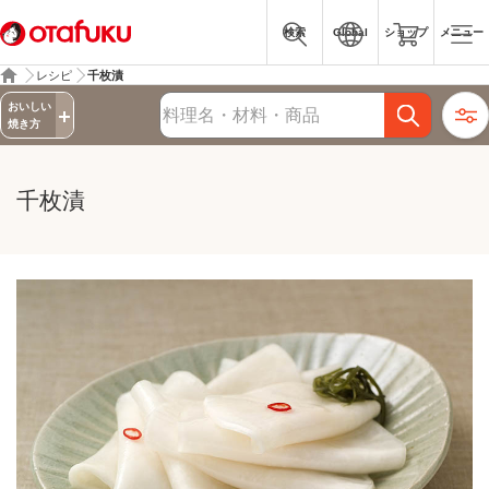
検索
Global
ショップ
メニュー
レシピ
千枚漬
詳細検索
おいしい
レシピ検索
焼き方
千枚漬