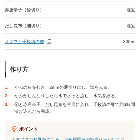
赤唐辛子（輪切り）
適宜
だし昆布（細切り）
適宜
オタフク千枚漬の酢
300ml
作り方
1
かぶの皮をむき、2mmの薄切りにし、塩をふる。
2
かぶがしんなりしたら水でさっと流し、水気を絞る。
3
②と赤唐辛子、だし昆布を容器に入れ、千枚漬の酢で約3時間
漬け込んだら完成。
ポイント
オタフクのお酢をつくる、お多福醸造の特設ページはこち