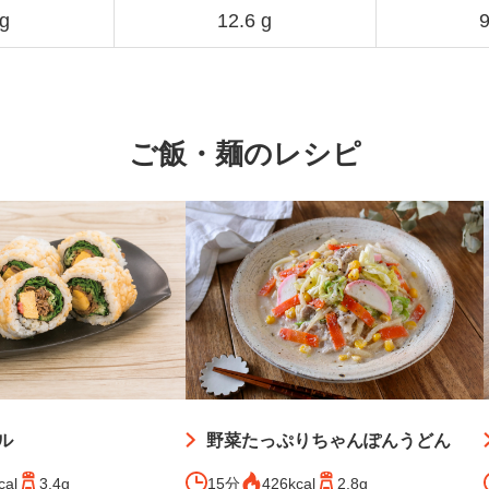
 g
12.6 g
9
ご飯・麺のレシピ
野菜たっぷりちゃんぽんうどん
ル
15分
426kcal
2.8g
cal
3.4g