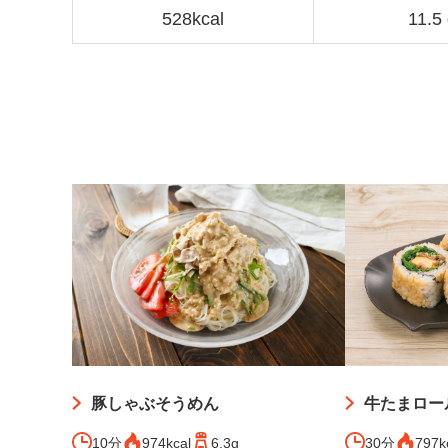
528kcal
11.5
豚しゃぶそうめん
牛たまロー
10分
974kcal
6.3g
30分
797k