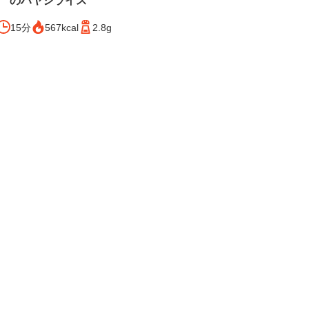
のハヤシライス
15分
567kcal
2.8g