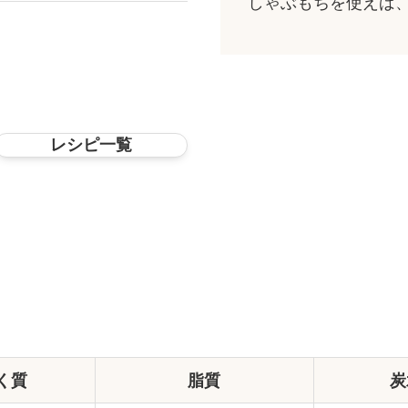
しゃぶもちを使えば
レシピ一覧
く質
脂質
炭