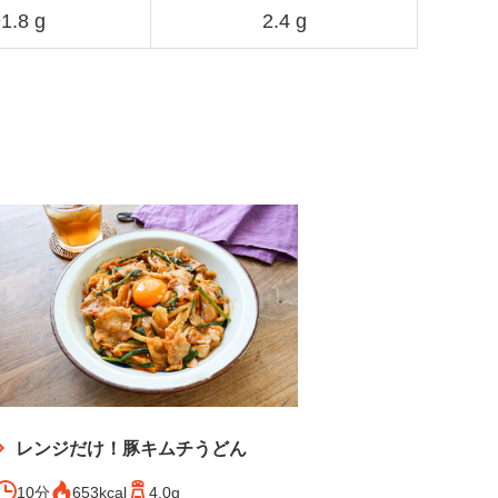
1.8 g
2.4 g
レンジだけ！豚キムチうどん
10分
653kcal
4.0g