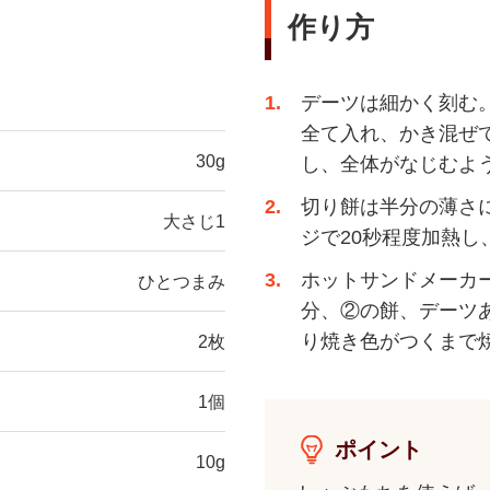
作り方
1
デーツは細かく刻む
全て入れ、かき混ぜて
30g
し、全体がなじむよ
2
切り餅は半分の薄さ
大さじ1
ジで20秒程度加熱
3
ホットサンドメーカ
ひとつまみ
分、②の餅、デーツ
り焼き色がつくまで
2枚
1個
ポイント
10g