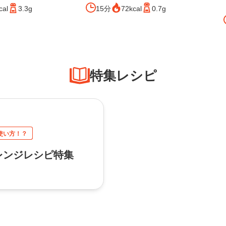
15分
72kcal
0.7g
cal
3.3g
特集レシピ
使い方！？
レンジレシピ特集