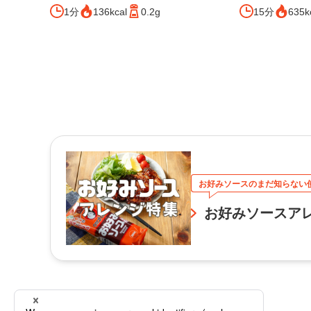
1分
136kcal
0.2g
15分
635k
お好みソースのまだ知らない
お好みソースア