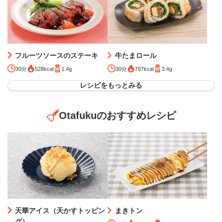
フルーツソースのステーキ
牛たまロール
30分
528kcal
1.4g
30分
797kcal
3.4g
レシピをもっとみる
Otafukuのおすすめレシピ
天華アイス（天かすトッピン
まきトン
グ）