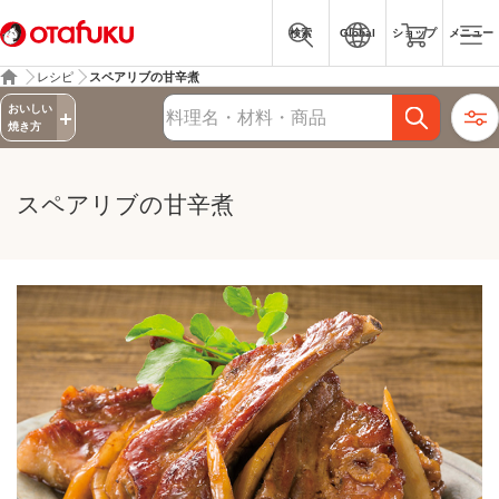
検索
Global
ショップ
メニュー
レシピ
スペアリブの甘辛煮
詳細検索
おいしい
レシピ検索
焼き方
スペアリブの甘辛煮