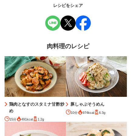
レシピをシェア
肉料理のレシピ
豚しゃぶそうめん
鶏肉となすのスタミナ甘酢炒
め
10分
974kcal
6.3g
15分
491kcal
1.2g