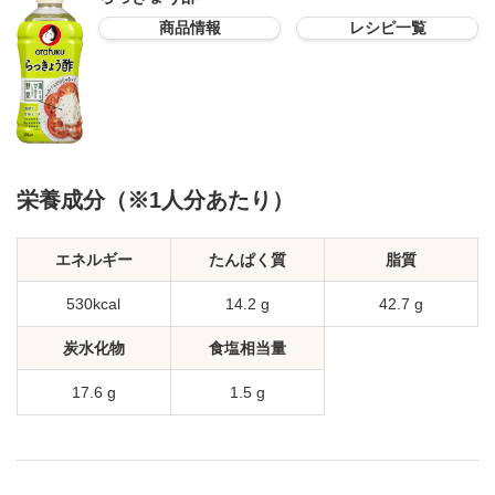
商品情報
レシピ一覧
栄養成分（※1人分あたり）
エネルギー
たんぱく質
脂質
530kcal
14.2 g
42.7 g
炭水化物
食塩相当量
17.6 g
1.5 g