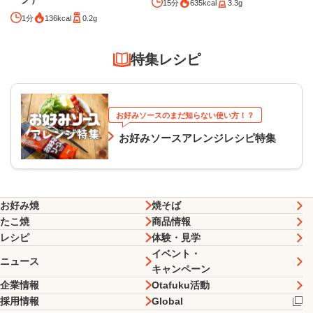
15分
635kcal
3.3g
1分
136kcal
0.2g
特集レシピ
お好みソースのまだ知らない使い方！？
お好みソースアレンジレシピ特集
お好み焼
焼そば
たこ焼
商品情報
レシピ
体験・見学
イベント・
ニュース
キャンペーン
企業情報
Otafuku活動
採用情報
Global