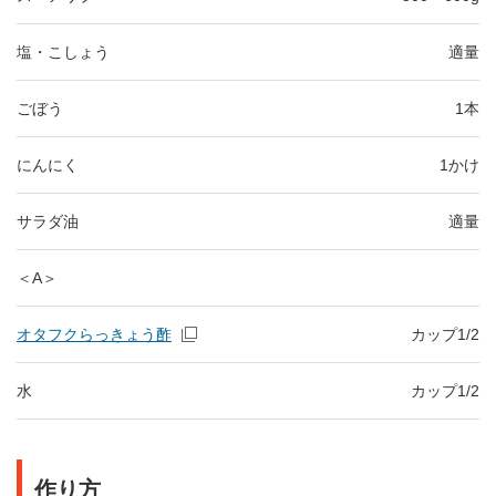
塩・こしょう
適量
ごぼう
1本
にんにく
1かけ
サラダ油
適量
＜A＞
オタフクらっきょう酢
カップ1/2
水
カップ1/2
作り方