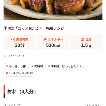
季刊誌「ほっとおたふく」掲載レシピ
調理時間
エネルギー
塩分
20分
530
1.5
kcal
g
※
1人分あたり
らっきょう酢
肉料理
季刊誌「ほっとおたふく」
15分から30分以内
材料（4人分）
スペアリブ
500～600g