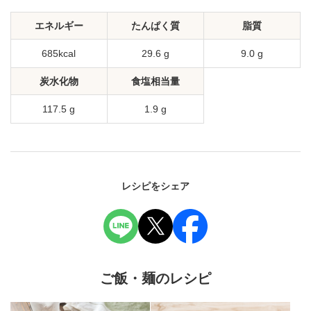
エネルギー
たんぱく質
脂質
685kcal
29.6 g
9.0 g
炭水化物
食塩相当量
117.5 g
1.9 g
レシピをシェア
ご飯・麺のレシピ