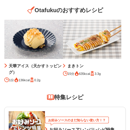
Otafukuのおすすめレシピ
天華アイス（天かすトッピン
まきトン
グ）
15分
635kcal
3.3g
1分
136kcal
0.2g
特集レシピ
お好みソースのまだ知らない使い方！？
お好みソースアレンジレシピ特集