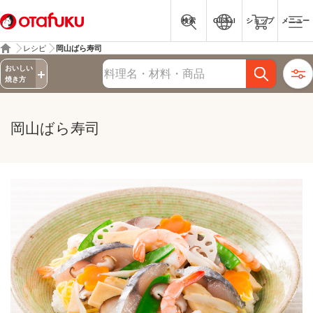
検索
Global
ショップ
メニュー
レシピ
岡山ばら寿司
詳細検索
おいしい
レシピ検索
焼き方
岡山ばら寿司