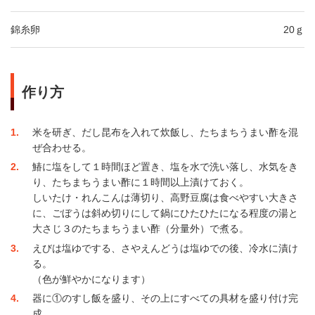
錦糸卵
20ｇ
作り方
1
米を研ぎ、だし昆布を入れて炊飯し、たちまちうまい酢を混
ぜ合わせる。
2
鰆に塩をして１時間ほど置き、塩を水で洗い落し、水気をき
り、たちまちうまい酢に１時間以上漬けておく。
しいたけ・れんこんは薄切り、高野豆腐は食べやすい大きさ
に、ごぼうは斜め切りにして鍋にひたひたになる程度の湯と
大さじ３のたちまちうまい酢（分量外）で煮る。
3
えびは塩ゆでする、さやえんどうは塩ゆでの後、冷水に漬け
る。
（色が鮮やかになります）
4
器に①のすし飯を盛り、その上にすべての具材を盛り付け完
成。