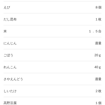
えび
８個
だし昆布
１枚
米
１．５合
にんじん
適量
ごぼう
20ｇ
れんこん
40ｇ
さやえんどう
適量
しいたけ
２枚
高野豆腐
１個