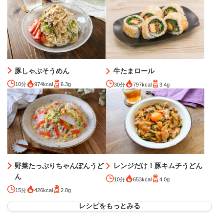
豚しゃぶそうめん
牛たまロール
10分
974kcal
6.3g
30分
797kcal
3.4g
レンジだけ！豚キムチうどん
野菜たっぷりちゃんぽんうど
ん
10分
653kcal
4.0g
15分
426kcal
2.8g
レシピをもっとみる