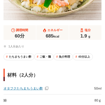
調理時間
エネルギー
塩分
60分
685
1.9
kcal
g
※
1人分あたり
たちまちうまい酢
ご飯・麺
魚介料理
40分以上
材料（2人分）
オタフクたちまちうまい酢
50ml
鰆
80ｇ