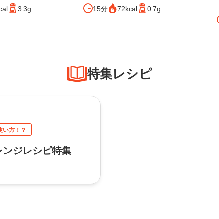
15分
72kcal
0.7g
cal
3.3g
特集レシピ
使い方！？
レンジレシピ特集