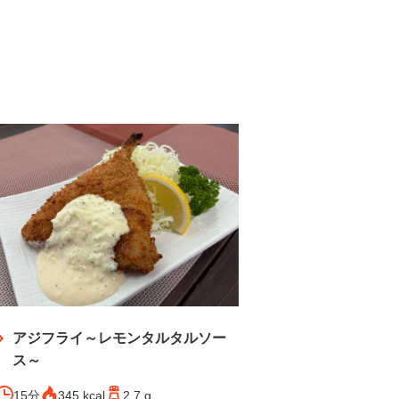
アジフライ～レモンタルタルソー
ス～
15分
345 kcal
2.7 g