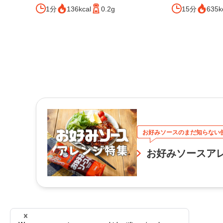
1分
136kcal
0.2g
15分
635k
お好みソースのまだ知らない
お好みソースア