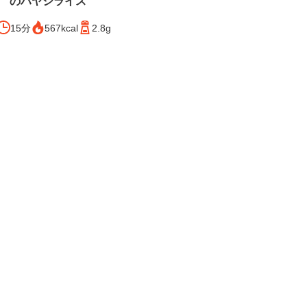
のハヤシライス
15分
567kcal
2.8g