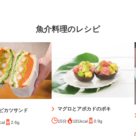
魚介料理のレシピ
マグロとアボカドのポキ
ビカツサンド
15分
181kcal
0.9g
cal
2.6g