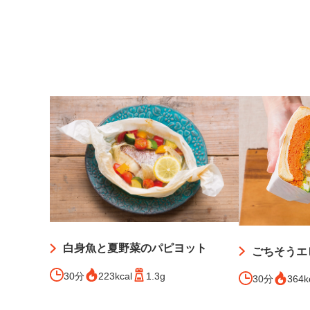
白身魚と夏野菜のパピヨット
ごちそうエ
30分
223kcal
1.3g
30分
364k