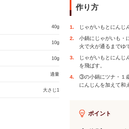
作り方
40g
1
じゃがいもとにんじ
2
小鍋にじゃがいも・
10g
火で火が通るまでゆ
3
じゃがいもとにんじ
10g
を飛ばす。
適量
4
③の小鍋にツナ・１
にんじんを加えて和
大さじ1
ポイント