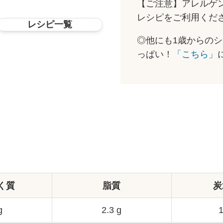
【ご注意】アレルゲ
レシピをご利用くだ
レシピ一覧
◎他にも1歳からの
っぱい！
「こちら」
く質
脂質
炭
g
2.3 g
1