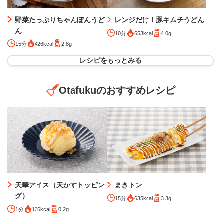
レンジだけ！豚キムチうどん
野菜たっぷりちゃんぽんうど
ん
10分
653kcal
4.0g
15分
426kcal
2.8g
レシピをもっとみる
Otafukuのおすすめレシピ
天華アイス（天かすトッピン
まきトン
グ）
15分
635kcal
3.3g
1分
136kcal
0.2g