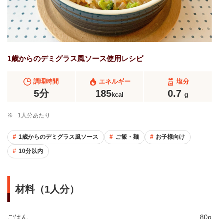
1歳からのデミグラス風ソース使用レシピ
調理時間
エネルギー
塩分
5分
185
0.7
kcal
g
※
1人分あたり
1歳からのデミグラス風ソース
ご飯・麺
お子様向け
10分以内
材料（1人分）
ごはん
80g