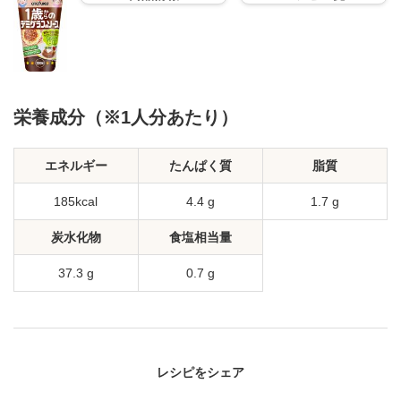
栄養成分（※1人分あたり）
エネルギー
たんぱく質
脂質
185kcal
4.4 g
1.7 g
炭水化物
食塩相当量
37.3 g
0.7 g
レシピをシェア