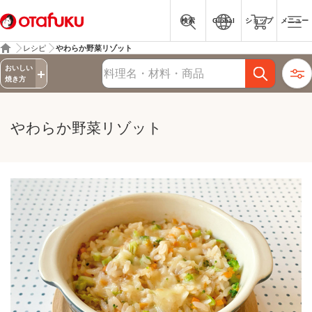
検索
Global
ショップ
メニュー
レシピ
やわらか野菜リゾット
詳細検索
おいしい
レシピ検索
焼き方
やわらか野菜リゾット