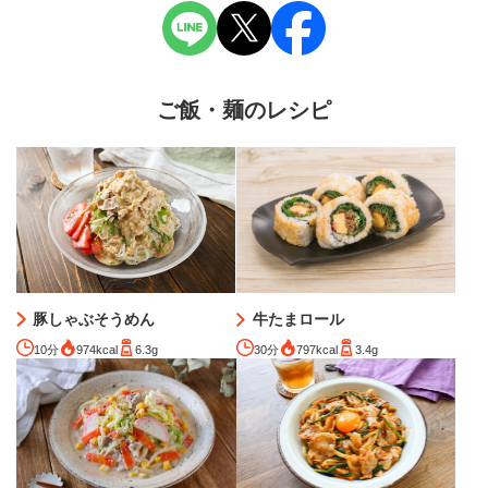
ご飯・麺のレシピ
豚しゃぶそうめん
牛たまロール
10分
974kcal
6.3g
30分
797kcal
3.4g