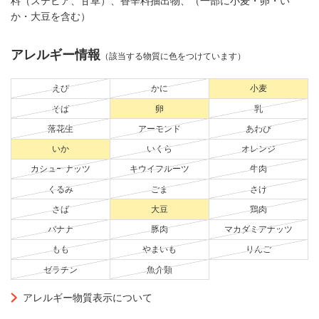
料（ステビア、甘草）、香辛料抽出物、（一部に小麦・卵・い
か・大豆を含む）
アレルギー情報
（該当する物質に色をつけています）
えび
かに
小麦
そば
卵
乳
落花生
アーモンド
あわび
いか
いくら
オレンジ
カシューナッツ
キウイフルーツ
牛肉
くるみ
ごま
さけ
さば
大豆
鶏肉
バナナ
豚肉
マカダミアナッツ
もも
やまいも
りんご
ゼラチン
魚介類
アレルギー物質表示について