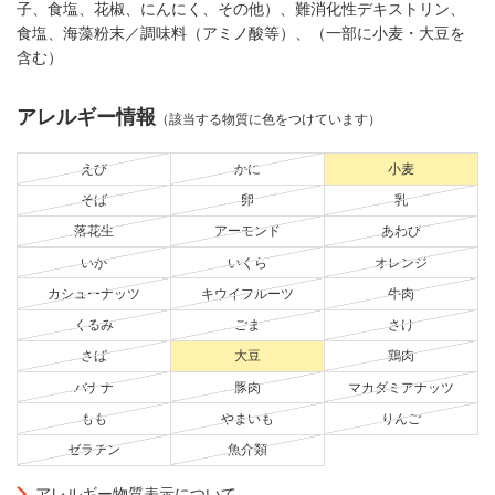
子、食塩、花椒、にんにく、その他）、難消化性デキストリン、
食塩、海藻粉末／調味料（アミノ酸等）、（一部に小麦・大豆を
含む）
アレルギー情報
（該当する物質に色をつけています）
えび
かに
小麦
そば
卵
乳
落花生
アーモンド
あわび
いか
いくら
オレンジ
カシューナッツ
キウイフルーツ
牛肉
くるみ
ごま
さけ
さば
大豆
鶏肉
バナナ
豚肉
マカダミアナッツ
もも
やまいも
りんご
ゼラチン
魚介類
アレルギー物質表示について