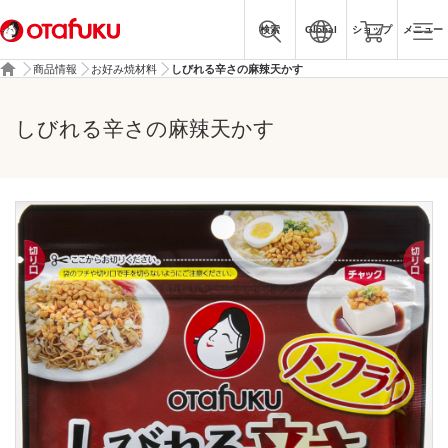
検索
Global
ショップ
メニュー
商品情報
お好み焼材料
しびれる辛さの麻辣天かす
しびれる辛さの麻辣天かす