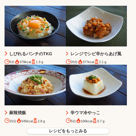
しびれるパンチのTKG
レンジでシビ辛からあげ風
5分
379kcal
1.3 g
20分
377kcal
2.1 g
麻辣焼飯
辛ウマ冷やっこ
15分
545kcal
2.8 g
5分
100kcal
0.7 g
レシピをもっとみる