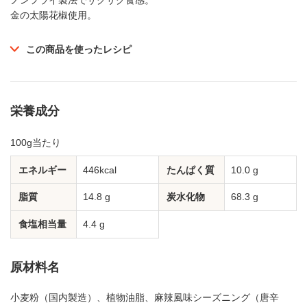
金の太陽花椒使用。
この商品を使ったレシピ
栄養成分
100g当たり
エネルギー
446kcal
たんぱく質
10.0 g
脂質
14.8 g
炭水化物
68.3 g
食塩相当量
4.4 g
原材料名
小麦粉（国内製造）、植物油脂、麻辣風味シーズニング（唐辛