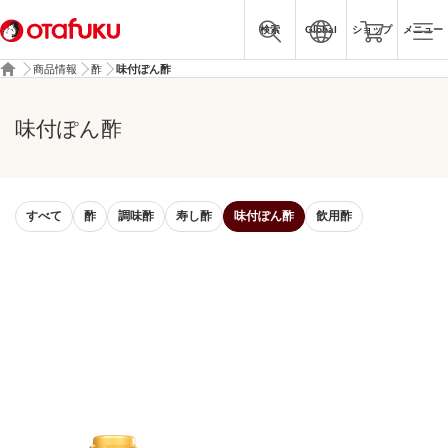
検索
Global
ショップ
メニュー
商品情報
酢
味付ぽん酢
味付ぽん酢
すべて
酢
調味酢
寿し酢
味付ぽん酢
飲用酢