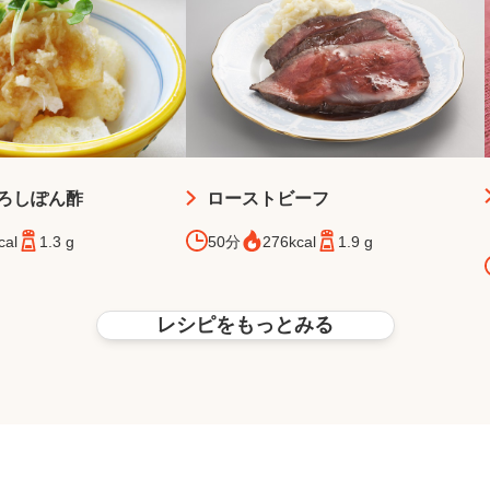
ろしぽん酢
ローストビーフ
cal
1.3 g
50分
276kcal
1.9 g
レシピをもっとみる