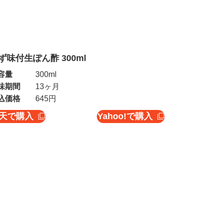
ず味付生ぽん酢 300ml
容量
300ml
味期間
13ヶ月
込価格
645円
天で購入
Yahoo!で購入