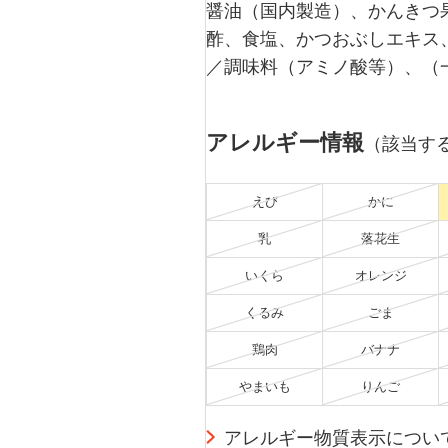
醤油（国内製造）、かんきつ
酢、食塩、かつおぶしエキス
／調味料（アミノ酸等）、（
アレルギー情報
（該当す
えび
かに
乳
落花生
いくら
オレンジ
くるみ
ごま
鶏肉
バナナ
やまいも
りんご
アレルギー物質表示につい