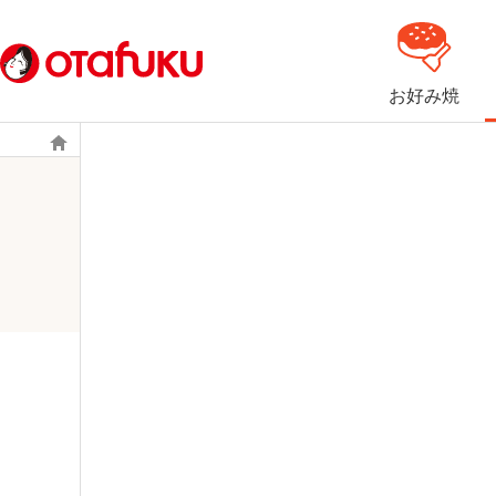
お好み焼
商品情報
酢
味付ぽん酢
ゆず味付生ぽん酢
ゆず味付生ぽん酢