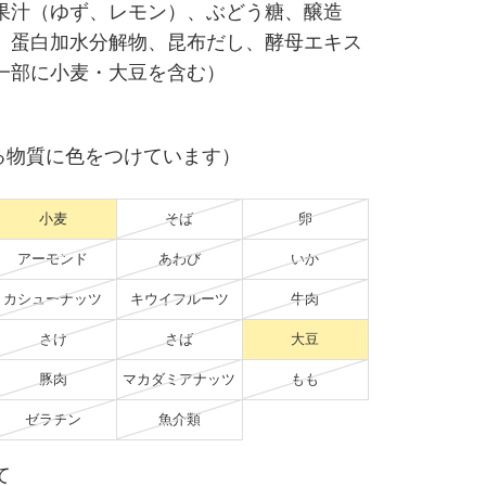
果汁（ゆず、レモン）、ぶどう糖、醸造
、蛋白加水分解物、昆布だし、酵母エキス
一部に小麦・大豆を含む）
る物質に色をつけています）
小麦
そば
卵
アーモンド
あわび
いか
カシューナッツ
キウイフルーツ
牛肉
さけ
さば
大豆
豚肉
マカダミアナッツ
もも
ゼラチン
魚介類
て