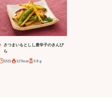
さつまいもとしし唐辛子のきんぴ
ら
15分
127kcal
0.8 g