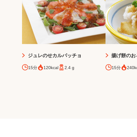
ジュレのせカルパッチョ
揚げ餅のお
15分
120kcal
2.4 g
15分
240k