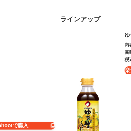
ラインアップ
ゆ
内
賞
税
楽
ahoo!で購入