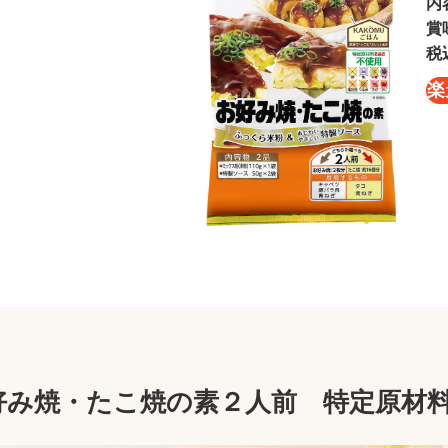
内
賞
税
楽
お好み焼・たこ焼の素２人前 特定原材