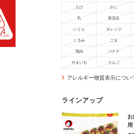
えび
かに
乳
落花生
いくら
オレンジ
くるみ
ごま
鶏肉
バナナ
やまいも
りんご
アレルギー物質表示につい
ラインアップ
お
用