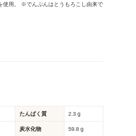
を使用。 ※でんぷんはとうもろこし由来で
たんぱく質
2.3 g
炭水化物
59.8 g