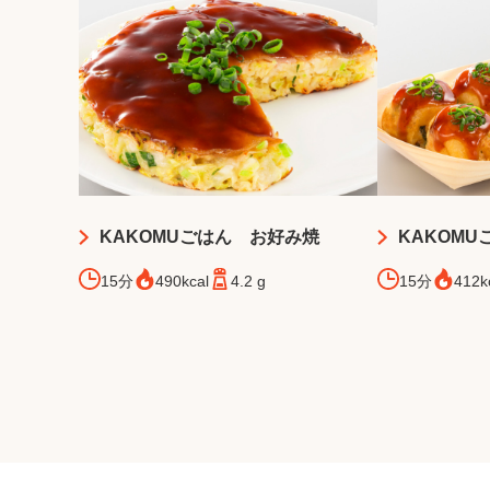
KAKOMUごはん お好み焼
KAKOM
15分
490kcal
4.2 g
15分
412k