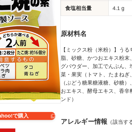
食塩相当量
4.1 g
原材料名
【ミックス粉（米粉）】うる
脂、砂糖、かつおエキス粉末
グパウダー、加工でんぷん、
菜・果実（トマト、たまねぎ
（ぶどう糖果糖液糖、砂糖）
おエキス、酵母エキス、香辛
ンド）
ahoo!で購入
アレルギー情報
（該当す