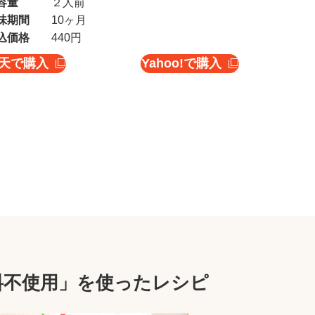
容量
２人前
味期間
10ヶ月
込価格
440円
天で購入
Yahoo!で購入
料不使用」を使ったレシピ