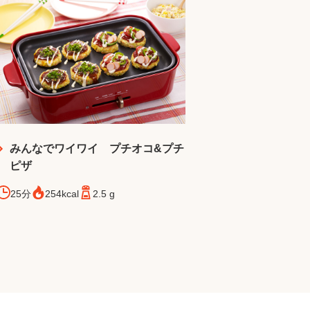
みんなでワイワイ プチオコ&プチ
ピザ
25分
254kcal
2.5 g