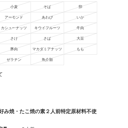
小麦
そば
卵
アーモンド
あわび
いか
カシューナッツ
キウイフルーツ
牛肉
さけ
さば
大豆
豚肉
マカダミアナッツ
もも
ゼラチン
魚介類
て
好み焼・たこ焼の素２人前特定原材料不使