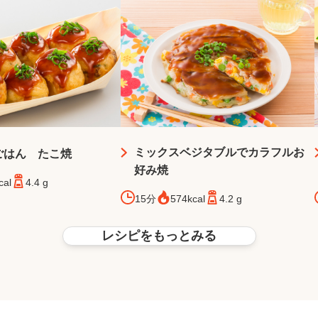
ミックスベジタブルでカラフルお
Uごはん たこ焼
好み焼
cal
4.4 g
15分
574kcal
4.2 g
レシピをもっとみる