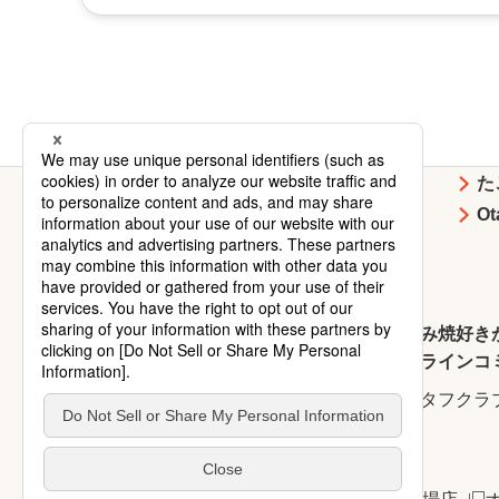
お好み焼
焼そば
た
イベント・
企業情報
O
キャンペーン
お好み焼好き
オンラインコ
オタフクラ
上部へ