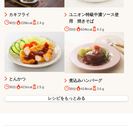
カキフライ
ユニオン特級中濃ソース使
用 焼きそば
40分
226kcal
2.4 g
20分
634kcal
4.3 g
とんかつ
煮込みハンバーグ
30分
421kcal
2.5 g
30分
414kcal
3.6 g
レシピをもっとみる