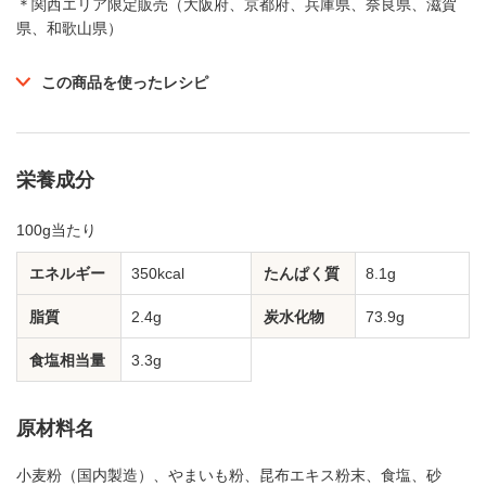
＊関西エリア限定販売（大阪府、京都府、兵庫県、奈良県、滋賀
県、和歌山県）
この商品を使ったレシピ
栄養成分
100g当たり
エネルギー
350kcal
たんぱく質
8.1g
脂質
2.4g
炭水化物
73.9g
食塩相当量
3.3g
原材料名
小麦粉（国内製造）、やまいも粉、昆布エキス粉末、食塩、砂