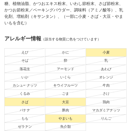
糖、植物油脂、かつおエキス粉末、いわし節粉末、さば節粉末、
かつお節粉末／ベーキングパウダー、調味料（アミノ酸等）、乳
化剤、増粘剤（キサンタン）、（一部に小麦・さば・大豆・やま
いもを含む）
アレルギー情報
（該当する物質に色をつけています）
えび
かに
小麦
そば
卵
乳
落花生
アーモンド
あわび
いか
いくら
オレンジ
カシューナッツ
キウイフルーツ
牛肉
くるみ
ごま
さけ
さば
大豆
鶏肉
バナナ
豚肉
マカダミアナッツ
もも
やまいも
りんご
ゼラチン
魚介類